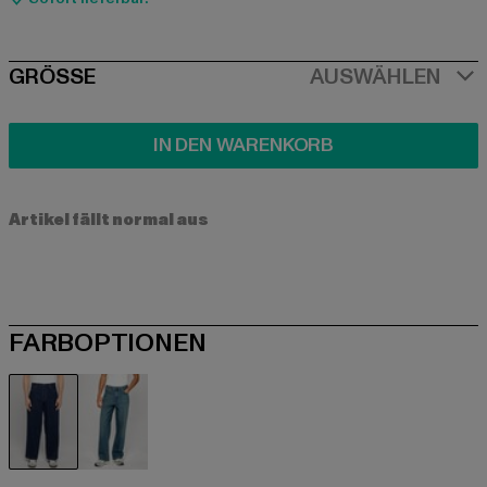
SIZE
GRÖSSE
AUSWÄHLEN
IN DEN WARENKORB
Artikel fällt normal aus
FARBOPTIONEN
blau
khaki