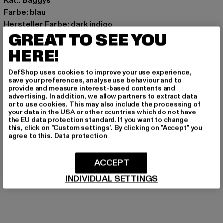
Kat.: Baggys
Farbe: blau
Hersteller Farbe: dark indigo
GREAT TO SEE YOU
Materialzusammensetzung: 100% Baumwolle
Art.Nr: DK0A87NK-04618
HERE!
Hersteller: VF International SAGL |
DefShop uses cookies to improve your use experience,
save your preferences, analyse use behaviour and to
dickieslife_shop_de@vfc.com
provide and measure interest-based contents and
Via Laveggio 5 | 6855 Stabio | CH
advertising. In addition, we allow partners to extract data
or to use cookies. This may also include the processing of
your data in the USA or other countries which do not have
the EU data protection standard. If you want to change
this, click on "Custom settings". By clicking on "Accept" you
GRÖSSE & PASSFORM
agree to this.
Data protection
PFLEGEHINWEISE
ACCEPT
LIEFERUNG & RÜCKGABE
INDIVIDUAL SETTINGS