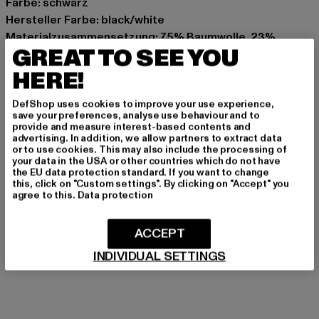
Farbe: schwarz
Hersteller Farbe: black/white
Materialzusammensetzung: 75% Baumwolle, 23%
GREAT TO SEE YOU
Polyester, 2% Elasthan
Art.Nr: MT2044-00826
HERE!
DefShop uses cookies to improve your use experience,
Hersteller: TB International GmbH |
info@tbint.de
save your preferences, analyse use behaviour and to
Dr.-Robert-Murjahn-Straße 7 | 64372 Ober-Ramstadt |
provide and measure interest-based contents and
advertising. In addition, we allow partners to extract data
DE
or to use cookies. This may also include the processing of
your data in the USA or other countries which do not have
the EU data protection standard. If you want to change
this, click on "Custom settings". By clicking on "Accept" you
GRÖSSE & PASSFORM
agree to this.
Data protection
PFLEGEHINWEISE
ACCEPT
LIEFERUNG & RÜCKGABE
INDIVIDUAL SETTINGS