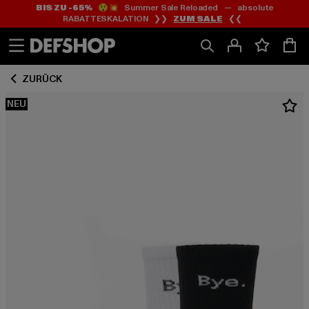
BIS ZU -65%
😲💥 Summer Sale Reloaded — absolute
Zum
Zum
RABATTESKALATION ❯❯
ZUM SALE
❮❮
Inhalt
Fußzeile
springen
springen
ZURÜCK
NEU