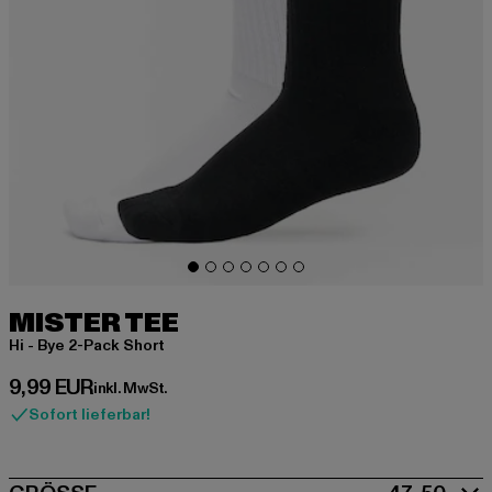
MISTER TEE
Hi - Bye 2-Pack Short
Derzeitiger Preis: 9,99 EUR
9,99 EUR
inkl. MwSt.
Sofort lieferbar!