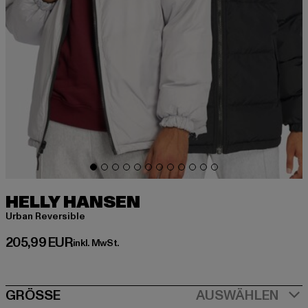
HELLY HANSEN
Urban Reversible
Derzeitiger Preis: 205,99 EUR
205,99 EUR
inkl. MwSt.
SIZE
GRÖSSE
AUSWÄHLEN