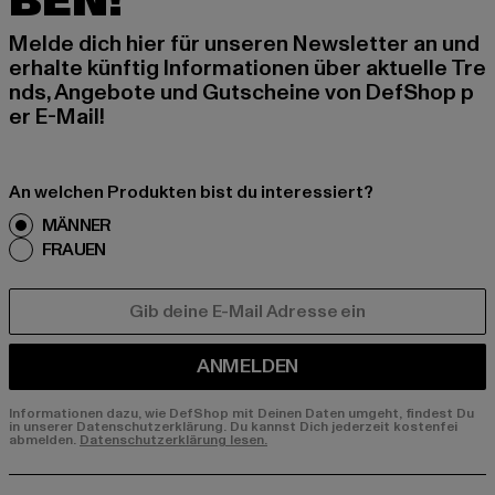
BEN!
Melde dich hier für unseren Newsletter an und
erhalte künftig Informationen über aktuelle Tre
nds, Angebote und Gutscheine von DefShop p
er E-Mail!
An welchen Produkten bist du interessiert?
MÄNNER
FRAUEN
E-MAIL
ANMELDEN
Informationen dazu, wie DefShop mit Deinen Daten umgeht, findest Du
in unserer Datenschutzerklärung. Du kannst Dich jederzeit kostenfei
abmelden.
Datenschutzerklärung lesen.