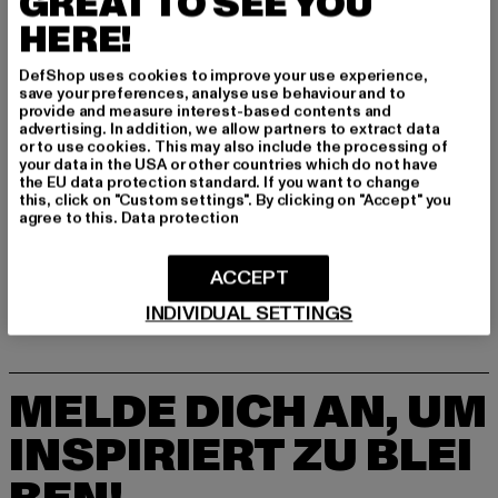
GREAT TO SEE YOU
ECustomerService.DE@HellyHansen.com
HERE!
Balanstrasse 73 | 81541 München | DE
DefShop uses cookies to improve your use experience,
save your preferences, analyse use behaviour and to
provide and measure interest-based contents and
GRÖSSE & PASSFORM
advertising. In addition, we allow partners to extract data
or to use cookies. This may also include the processing of
your data in the USA or other countries which do not have
PFLEGEHINWEISE
the EU data protection standard. If you want to change
this, click on "Custom settings". By clicking on "Accept" you
LIEFERUNG & RÜCKGABE
agree to this.
Data protection
ACCEPT
INDIVIDUAL SETTINGS
MELDE DICH AN, UM
INSPIRIERT ZU BLEI