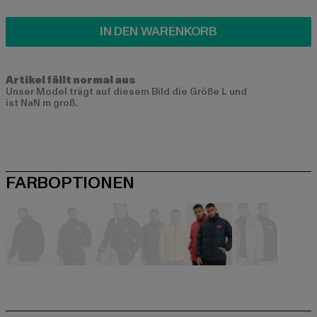
IN DEN WARENKORB
Artikel fällt normal aus
Unser Model trägt auf diesem Bild die Größe L und
ist NaN m groß.
FARBOPTIONEN
schwarz
schwarz
schwarz
schwarz
blau
grau