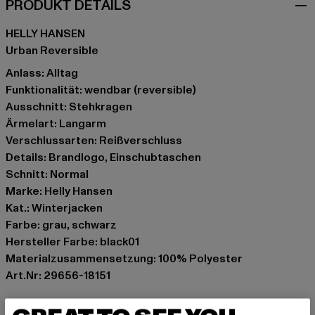
PRODUKT DETAILS
HELLY HANSEN
Urban Reversible
Anlass: Alltag
Funktionalität: wendbar (reversible)
Ausschnitt: Stehkragen
Ärmelart: Langarm
Verschlussarten: Reißverschluss
Details: Brandlogo, Einschubtaschen
Schnitt: Normal
Marke: Helly Hansen
Kat.: Winterjacken
Farbe: grau, schwarz
Hersteller Farbe: black01
Materialzusammensetzung: 100% Polyester
Art.Nr: 29656-18151
Hersteller: Helly Hansen Deutschland GmbH |