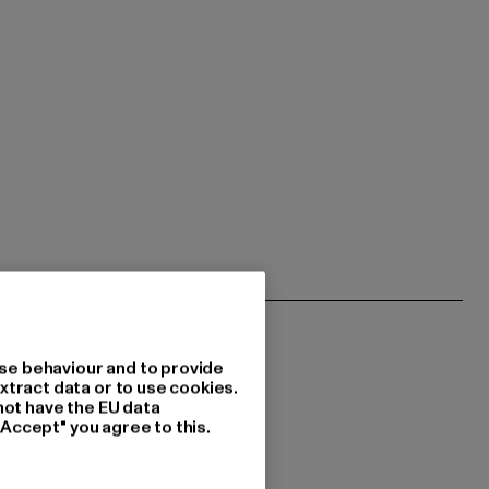
se behaviour and to provide
xtract data or to use cookies.
not have the EU data
"Accept" you agree to this.
 du interessiert?