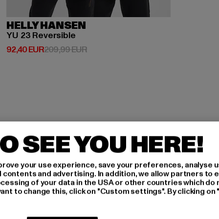
HELLY HANSEN
YU 23 Reversible
Derzeitiger Preis: 92,40 EUR
Aktionspreis: 209,99 EUR
92,40 EUR
209,99 EUR
O SEE YOU HERE!
H AN,
rove your use experience, save your preferences, analyse u
ontents and advertising. In addition, we allow partners to e
IERT
ocessing of your data in the USA or other countries which do 
ant to change this, click on "Custom settings". By clicking on 
An welchen Produkten bist