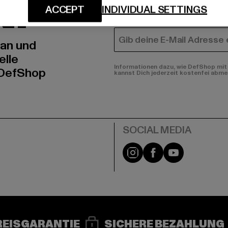
N!
MÄNNER
ACCEPT
INDIVIDUAL SETTINGS
FRAUEN
E-MAIL
 an und
elle
Informationen dazu, wie DefShop mit 
 DefShop
kannst Dich jederzeit kostenfei abme
e
Instagram
Facebook
YouTube
REISGARANTIE
SICHERE BEZAHLUNG