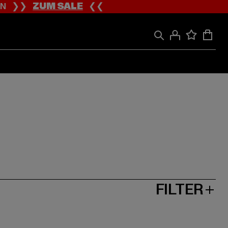
ION ❯❯
ZUM SALE
❮❮
FILTER