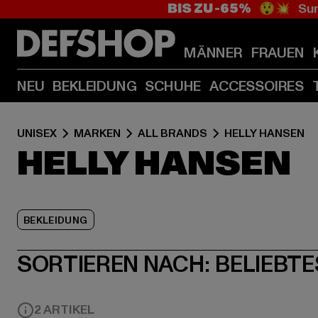
BIS ZU -65%
😲💥 Sum
MÄNNER
FRAUEN
NEU
BEKLEIDUNG
SCHUHE
ACCESSOIRES
UNISEX
MARKEN
ALL BRANDS
HELLY HANSEN
HELLY HANSEN
BEKLEIDUNG
SORTIEREN NACH:
BELIEBTE
2 ARTIKEL