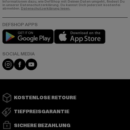
Informationen dazu, wie DefShop mit Deinen Daten umgeht, findest Du
in unserer Datenschutzerklärung. Du kannst Dich jederzeit kostenfei
abmelden.
Datenschutzerklärung lesen.
Play market
App store
Instagram
Facebook
YouTube
KOSTENLOSE RETOURE
TIEFPREISGARANTIE
SICHERE BEZAHLUNG