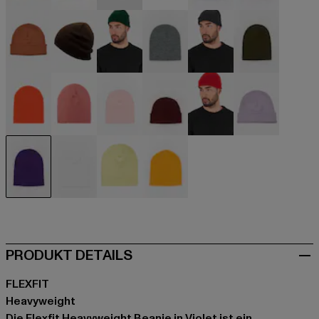
beige
beige
schwarz
blau
blau
blau
braun
braun
grün
grau
grau
olive
orange
orange
pink
rot
rot
violet
violet
weiß
gelb
gelb
PRODUKT DETAILS
FLEXFIT
Heavyweight
Die Flexfit Heavyweight Beanie in Violet ist ein