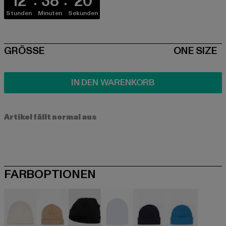
12
38
20
Stunden
Minuten
Sekunden
SIZE
GRÖSSE
ONE SIZE
IN DEN WARENKORB
Artikel fällt normal aus
FARBOPTIONEN