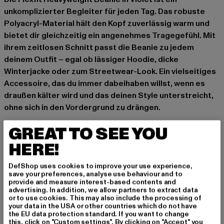
unkomplizierter Begleiter für jeden Tag. Das robuste
Polyacryl-Material hält den Kopf zuverlässig warm und
bietet dir gleichzeitig ein angenehmes Tragegefühl. Mit
ihrem zeitlosen Schnitt passt die Beanie zu jedem
deinem Outfit – egal ob lässiger Hoodie, dicke
Winterjacke oder zum Streetwear-Look. Ein vielseitiges
Accessoire, das du immer dabeihaben willst, wenn es
draußen kälter wird und das deinen Style unterstreicht,
ohne sich in den Vordergrund zu drängen.
perfekte Passform
GREAT TO SEE YOU
hält schön warm, perfekt für den Winter
HERE!
angenehmer Tragekomfort
Anlass: Alltag
DefShop uses cookies to improve your use experience,
save your preferences, analyse use behaviour and to
Marke: Flexfit
provide and measure interest-based contents and
Kat.: Beanies
advertising. In addition, we allow partners to extract data
or to use cookies. This may also include the processing of
Farbe: violet
your data in the USA or other countries which do not have
Hersteller Farbe: purple
the EU data protection standard. If you want to change
this, click on "Custom settings". By clicking on "Accept" you
Materialzusammensetzung: 100% Polyacryl