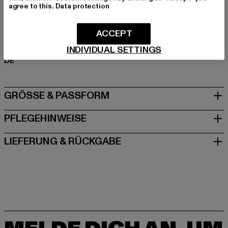
agree to this.
Data protection
Art.Nr: 1500KC-00195
ACCEPT
Hersteller: TB International GmbH |
info@tbint.de
Dr.-Robert-Murjahn-Straße 7 | 64372 Ober-Ramstadt |
INDIVIDUAL SETTINGS
DE
GRÖSSE & PASSFORM
PFLEGEHINWEISE
LIEFERUNG & RÜCKGABE