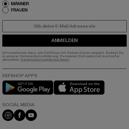
MÄNNER
FRAUEN
E-MAIL
ANMELDEN
Informationen dazu, wie DefShop mit Deinen Daten umgeht, findest Du
in unserer Datenschutzerklärung. Du kannst Dich jederzeit kostenfei
abmelden.
Datenschutzerklärung lesen.
Play market
App store
Instagram
Facebook
YouTube