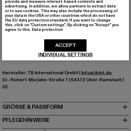
provide and measure interest-based contents and
Ausschnitt: Rundhals
advertising. In addition, we allow partners to extract data
Ärmelart: Kurzarm
or to use cookies. This may also include the processing of
your data in the USA or other countries which do not have
Schnitt: Oversize
the EU data protection standard. If you want to change
Marke: Urban Classics
this, click on "Custom settings". By clicking on "Accept" you
agree to this.
Data protection
Kat.: T-Shirts
Farbe: beige
ACCEPT
Hersteller Farbe: sand
Materialzusammensetzung: 100% Baumwolle
INDIVIDUAL SETTINGS
Art.Nr: TB1778-00208
Hersteller: TB International GmbH |
info@tbint.de
Dr.-Robert-Murjahn-Straße 7 | 64372 Ober-Ramstadt |
DE
GRÖSSE & PASSFORM
PFLEGEHINWEISE