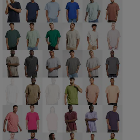
blau
blau
blau
blau
blau
braun
grün
grün
grün
grün
grau
grau
grau
grau
grau
grau
grau
grau
grau
khaki
khaki
olive
orange
orange
pink
pink
pink
rot
violet
violet