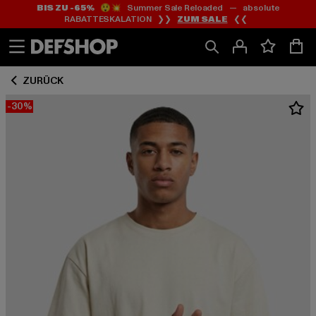
BIS ZU -65%
😲💥 Summer Sale Reloaded — absolute
Zum
Zum
RABATTESKALATION ❯❯
ZUM SALE
❮❮
Inhalt
Fußzeile
springen
springen
ZURÜCK
-30%