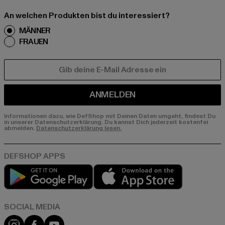
An welchen Produkten bist du interessiert?
MÄNNER
FRAUEN
E-MAIL
ANMELDEN
Informationen dazu, wie DefShop mit Deinen Daten umgeht, findest Du
in unserer Datenschutzerklärung. Du kannst Dich jederzeit kostenfei
abmelden.
Datenschutzerklärung lesen.
Play market
App store
Instagram
Facebook
YouTube