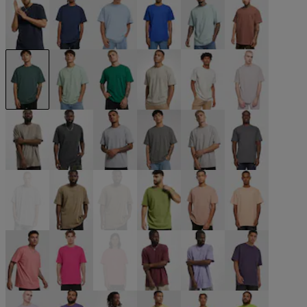
blau
blau
blau
blau
blau
braun
grün
grün
grün
grün
grau
grau
grau
grau
grau
grau
grau
grau
grau
khaki
khaki
olive
orange
orange
pink
pink
pink
rot
violet
violet