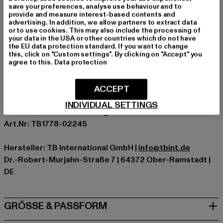
kompromisslosen Style und Komfort setzt.
save your preferences, analyse use behaviour and to
provide and measure interest-based contents and
Anlass: Alltag, Bequem, Chillen, Freizeit, Basic
advertising. In addition, we allow partners to extract data
Ausschnitt: Rundhals
or to use cookies. This may also include the processing of
your data in the USA or other countries which do not have
Ärmelart: Kurzarm
the EU data protection standard. If you want to change
Schnitt: Oversize
this, click on "Custom settings". By clicking on "Accept" you
agree to this.
Data protection
Marke: Urban Classics
Kat.: T-Shirts
ACCEPT
Farbe: grün
Hersteller Farbe: bottlegreen
INDIVIDUAL SETTINGS
Materialzusammensetzung: 100% Baumwolle
Art.Nr: TB1778-02245
Hersteller: TB International GmbH |
info@tbint.de
Dr.-Robert-Murjahn-Straße 7 | 64372 Ober-Ramstadt |
DE
GRÖSSE & PASSFORM