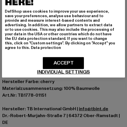
HERE!
Modernes Oversized T-Shirt in Rot von Urban
Classics
DefShop uses cookies to improve your use experience,
save your preferences, analyse use behaviour and to
Fein gerippter Rundhalsausschnitt
provide and measure interest-based contents and
Lockere Passform
advertising. In addition, we allow partners to extract data
or to use cookies. This may also include the processing of
Anlass: Alltag, Bequem, Chillen, Freizeit, Basic
your data in the USA or other countries which do not have
the EU data protection standard. If you want to change
Ausschnitt: Rundhals
this, click on "Custom settings". By clicking on "Accept" you
Ärmelart: Kurzarm
agree to this.
Data protection
Schnitt: Oversize
Marke: Urban Classics
ACCEPT
Kat.: T-Shirts
INDIVIDUAL SETTINGS
Farbe: rot
Hersteller Farbe: cherry
Materialzusammensetzung: 100% Baumwolle
Art.Nr: TB1778-01151
Hersteller: TB International GmbH |
info@tbint.de
Dr.-Robert-Murjahn-Straße 7 | 64372 Ober-Ramstadt |
DE