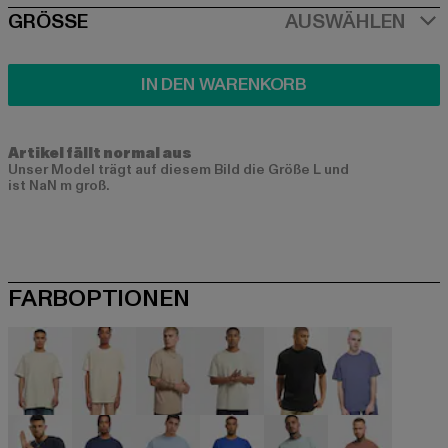
SIZE
GRÖSSE
AUSWÄHLEN
IN DEN WARENKORB
Artikel fällt normal aus
Unser Model trägt auf diesem Bild die Größe L und
ist NaN m groß.
FARBOPTIONEN
beige
beige
beige
beige
schwarz
blau