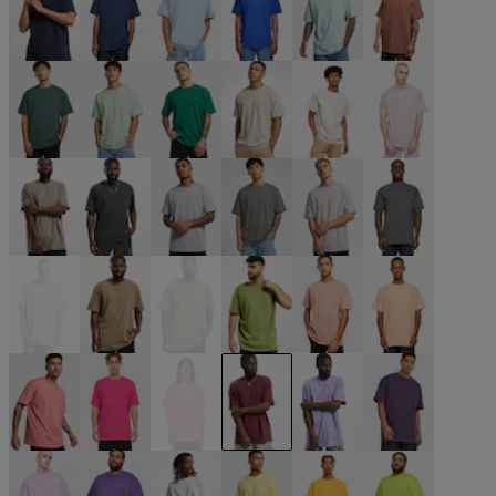
blau
blau
blau
blau
blau
braun
grün
grün
grün
grün
grau
grau
grau
grau
grau
grau
grau
grau
grau
khaki
khaki
olive
orange
orange
pink
pink
pink
rot
violet
violet