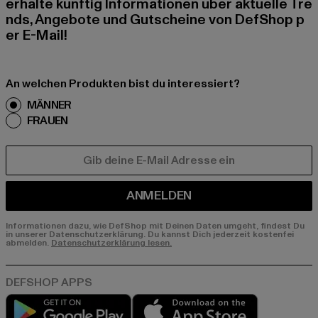
erhalte künftig Informationen über aktuelle Tre
nds, Angebote und Gutscheine von DefShop p
er E-Mail!
An welchen Produkten bist du interessiert?
MÄNNER
FRAUEN
E-MAIL
ANMELDEN
Informationen dazu, wie DefShop mit Deinen Daten umgeht, findest Du
in unserer Datenschutzerklärung. Du kannst Dich jederzeit kostenfei
abmelden.
Datenschutzerklärung lesen.
Play market
App store