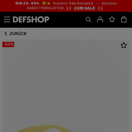
BIS ZU -65%
😲💥 Summer Sale Reloaded — absolute
Zum
Zum
RABATTESKALATION ❯❯
ZUM SALE
❮❮
Inhalt
Fußzeile
springen
springen
ZURÜCK
-60%