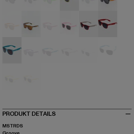
schwarz
schwarz
grün
grün
grün
orange
orange
orange
pink
pink
rot
rot
türkis
violet
violet
weiß
weiß
weiß
gelb
gelb
PRODUKT DETAILS
MSTRDS
Groove