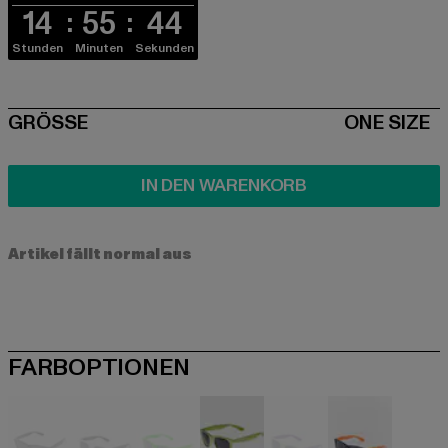
14
55
44
Stunden
Minuten
Sekunden
SIZE
GRÖSSE
ONE SIZE
IN DEN WARENKORB
Artikel fällt normal aus
FARBOPTIONEN