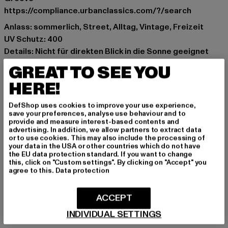
https://compliance.urbanclassics.com/?/search
Anlass: sommerlich, Street, Alltag, Vintage, Freizeit
UV Schutz: 400
Details: Nicht für direkten Blick in die Sonne geeignet
Marke: MSTRDS
GREAT TO SEE YOU
Kat.: Sunglasses
HERE!
Farbe: gelb
Hersteller Farbe: yellow
DefShop uses cookies to improve your use experience,
Materialzusammensetzung: 100% Polycarbonat
save your preferences, analyse use behaviour and to
provide and measure interest-based contents and
Art.Nr: 10225-00252
advertising. In addition, we allow partners to extract data
or to use cookies. This may also include the processing of
your data in the USA or other countries which do not have
Hersteller: Masterdis GmbH |
info@masterdis.com
the EU data protection standard. If you want to change
Maria-Merian-Straße 2 | 85521 Ottobrunn | DE
this, click on "Custom settings". By clicking on "Accept" you
agree to this.
Data protection
GRÖSSE & PASSFORM
ACCEPT
INDIVIDUAL SETTINGS
PFLEGEHINWEISE