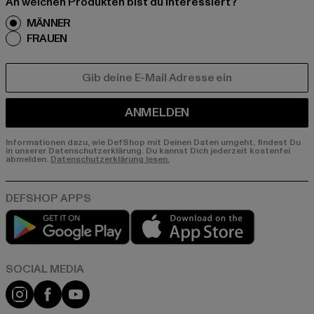
An welchen Produkten bist du interessiert?
MÄNNER
FRAUEN
E-MAIL
ANMELDEN
Informationen dazu, wie DefShop mit Deinen Daten umgeht, findest Du
in unserer Datenschutzerklärung. Du kannst Dich jederzeit kostenfei
abmelden.
Datenschutzerklärung lesen.
Play market
App store
Instagram
Facebook
YouTube