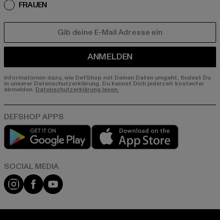
FRAUEN
E-MAIL
ANMELDEN
Informationen dazu, wie DefShop mit Deinen Daten umgeht, findest Du
in unserer Datenschutzerklärung. Du kannst Dich jederzeit kostenfei
abmelden.
Datenschutzerklärung lesen.
Play market
App store
Instagram
Facebook
YouTube