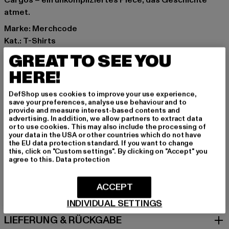
Cargos – ein unkompliziertes Piece, das Geschichte
atmet.
Marke: Merchcode
Kat.: T-Shirts
Farbe: schwarz
GREAT TO SEE YOU
Hersteller Farbe: black
HERE!
Materialzusammensetzung: 100% Baumwolle
Art.Nr: MC1461-00007
DefShop uses cookies to improve your use experience,
save your preferences, analyse use behaviour and to
provide and measure interest-based contents and
Hersteller: TB International GmbH |
info@tbint.de
advertising. In addition, we allow partners to extract data
Dr.-Robert-Murjahn-Straße 7 | 64372 Ober-Ramstadt |
or to use cookies. This may also include the processing of
your data in the USA or other countries which do not have
DE
the EU data protection standard. If you want to change
this, click on "Custom settings". By clicking on "Accept" you
agree to this.
Data protection
GRÖSSE & PASSFORM
ACCEPT
PFLEGEHINWEISE
INDIVIDUAL SETTINGS
LIEFERUNG & RÜCKGABE