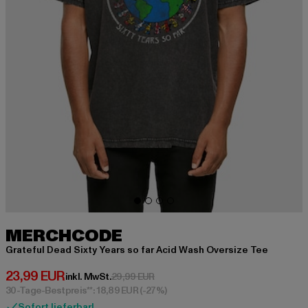
MERCHCODE
Grateful Dead Sixty Years so far Acid Wash Oversize Tee
Derzeitiger Preis: 23,99 EUR
23,99 EUR
Aktionspreis: 29,99 EUR
inkl. MwSt.
29,99 EUR
30-Tage-Bestpreis**: 18,89 EUR
(-27%)
Sofort lieferbar!