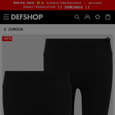
BIS ZU -65%
😲💥 Summer Sale Reloaded — absolute
Zum
Zum
RABATTESKALATION ❯❯
ZUM SALE
❮❮
Inhalt
Fußzeile
springen
springen
ZURÜCK
-46%