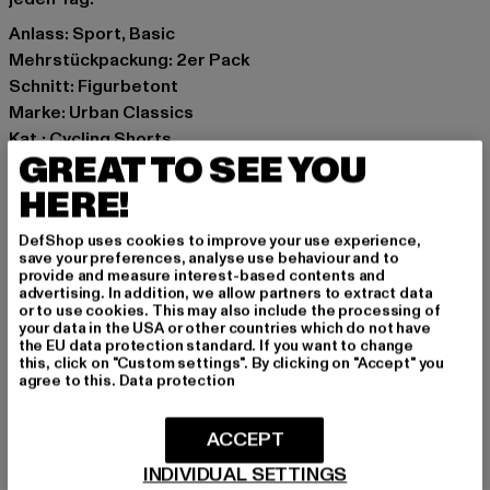
Anlass: Sport, Basic
Mehrstückpackung: 2er Pack
Schnitt: Figurbetont
Marke: Urban Classics
Kat.: Cycling Shorts
GREAT TO SEE YOU
Farbe: schwarz
Hersteller Farbe: black+black
HERE!
Materialzusammensetzung: 95% Baumwolle, 5%
DefShop uses cookies to improve your use experience,
Elasthan
save your preferences, analyse use behaviour and to
Art.Nr: UCK2632A-03169
provide and measure interest-based contents and
advertising. In addition, we allow partners to extract data
or to use cookies. This may also include the processing of
Hersteller: TB International GmbH |
info@tbint.de
your data in the USA or other countries which do not have
the EU data protection standard. If you want to change
Dr.-Robert-Murjahn-Straße 7 | 64372 Ober-Ramstadt |
this, click on "Custom settings". By clicking on "Accept" you
DE
agree to this.
Data protection
ACCEPT
GRÖSSE & PASSFORM
INDIVIDUAL SETTINGS