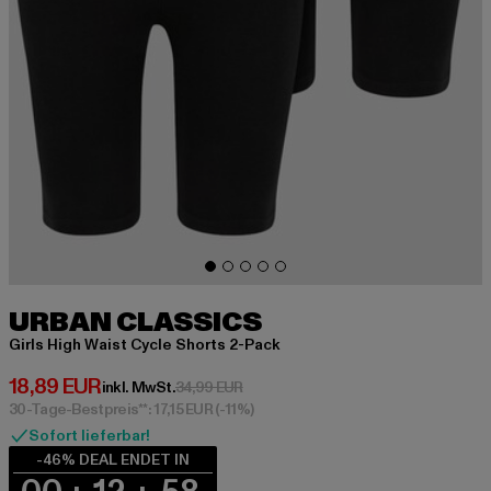
URBAN CLASSICS
Girls High Waist Cycle Shorts 2-Pack
Derzeitiger Preis: 18,89 EUR
18,89 EUR
Aktionspreis: 34,99 EUR
inkl. MwSt.
34,99 EUR
30-Tage-Bestpreis**: 17,15 EUR
(-11%)
Sofort lieferbar!
-46% DEAL ENDET IN