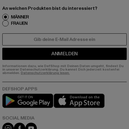
An welchen Produkten bist du interessiert?
MÄNNER
FRAUEN
E-MAIL
ANMELDEN
Informationen dazu, wie DefShop mit Deinen Daten umgeht, findest Du
in unserer Datenschutzerklärung. Du kannst Dich jederzeit kostenfei
abmelden.
Datenschutzerklärung lesen.
Play market
App store
Instagram
Facebook
YouTube