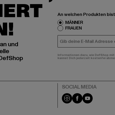
IERT
An welchen Produkten bist
N!
MÄNNER
FRAUEN
E-MAIL
 an und
elle
Informationen dazu, wie DefShop mit 
 DefShop
kannst Dich jederzeit kostenfei abme
e
Instagram
Facebook
YouTube