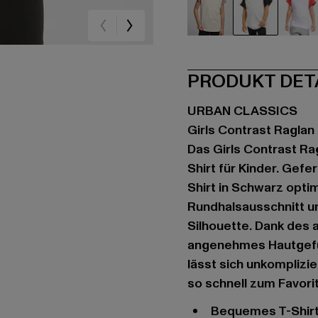
beige
schwarz
we
PRODUKT DET
URBAN CLASSICS
Girls Contrast Raglan
Das Girls Contrast Rag
Shirt für Kinder. Gef
Shirt in Schwarz opti
Rundhalsausschnitt u
Silhouette. Dank des 
angenehmes Hautgefühl
lässt sich unkomplizi
so schnell zum Favorit
Bequemes T-Shirt