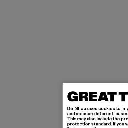
GREAT T
DefShop uses cookies to imp
and measure interest-based c
This may also include the pr
protection standard. If you w