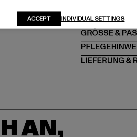
Hersteller: TB Intern
Dr.-Robert-Murjahn-S
ACCEPT
INDIVIDUAL SETTINGS
GRÖSSE 
PFLEGEHINWE
LIEFERUNG &
H AN,