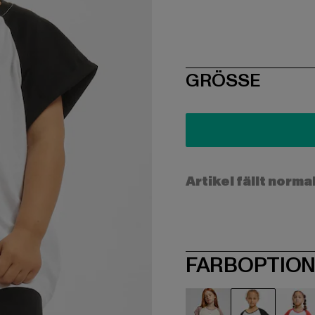
SIZE
GRÖSSE
Artikel fällt norma
FARBOPTIO