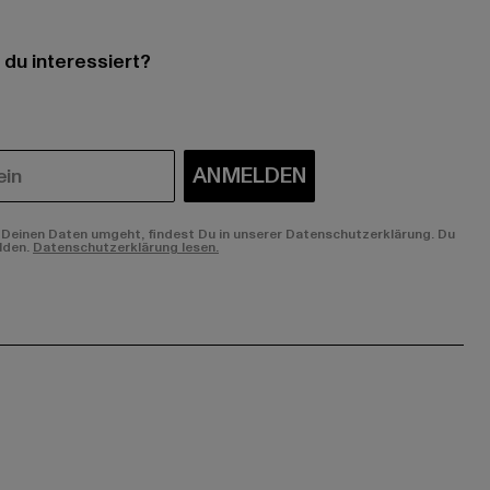
 du interessiert?
ANMELDEN
Deinen Daten umgeht, findest Du in unserer Datenschutzerklärung. Du
lden.
Datenschutzerklärung lesen.