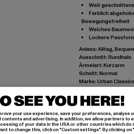
Weit geschnitte
Farblich abgehobene Raglanärmel für verbesserte
Bewegungsfreiheit
Weiches Baumwo
Lockere Passfor
Anlass: Alltag, Beque
Ausschnitt: Rundhals
Ärmelart: Kurzarm
Schnitt: Normal
Marke: Urban Classic
Kat.: T-Shirts
O SEE YOU HERE!
Farbe: schwarz, weiß
Hersteller Farbe: whi
rove your use experience, save your preferences, analyse u
Materialzusammense
ontents and advertising. In addition, we allow partners to e
Art.Nr: UCK1913-0124
ocessing of your data in the USA or other countries which do 
ant to change this, click on "Custom settings". By clicking on 