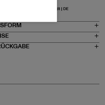
ational GmbH |
info@tbint.de
traße 7 | 64372 Ober-Ramstadt | DE
& PASSFORM
ISE
 RÜCKGABE