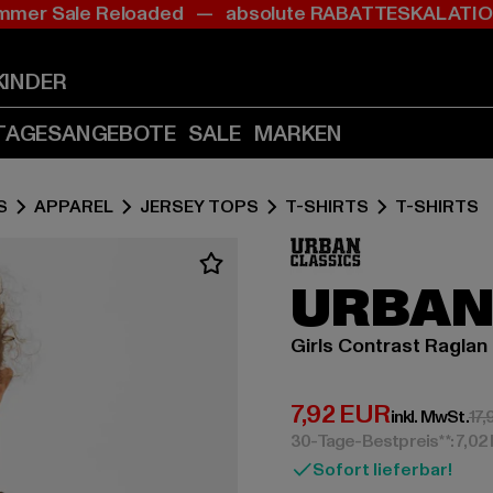
mer Sale Reloaded — absolute RABATTESKALAT
Zum
Zum
Inhalt
Fußzeile
springen
springen
KINDER
(Enter
(Enter
drücken)
drücken)
TAGESANGEBOTE
SALE
MARKEN
S
APPAREL
JERSEY TOPS
T-SHIRTS
T-SHIRTS
URBAN
Girls Contrast Raglan
Derzeitiger Preis:
7,92 EUR
inkl. MwSt.
17,
30-Tage-Bestpreis**: 7,02
Sofort lieferbar!