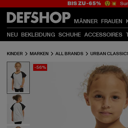
BIS ZU -65%
😲💥 Sum
MÄNNER
FRAUEN
NEU
BEKLEIDUNG
SCHUHE
ACCESSOIRES
KINDER
MARKEN
ALL BRANDS
URBAN CLASSIC
-56%