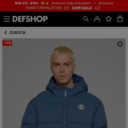
BIS ZU -65%
😲💥 Summer Sale Reloaded — absolute
Zum
Zum
RABATTESKALATION ❯❯
ZUM SALE
❮❮
Inhalt
Fußzeile
springen
springen
ZURÜCK
-11%