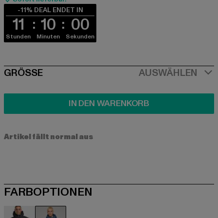
-11% DEAL ENDET IN
11
09
59
Stunden
Minuten
Sekunden
SIZE
GRÖSSE
AUSWÄHLEN
IN DEN WARENKORB
Artikel fällt normal aus
FARBOPTIONEN