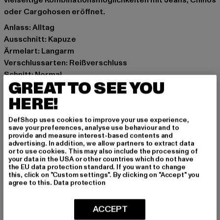
vielseitige Kombinationsmöglichkeiten mit Jeans, Chinos
oder Cargohosen eröffnet.
Anlass: Alltag
Ausschnitt: Kapuze
Ärmelart: Langarm
Verschlussarten: Reißverschluss
Schnitt: Normal
GREAT TO SEE YOU
Marke: Sergio Tacchini
Kat.: Puffer Jackets
HERE!
Farbe: blau
DefShop uses cookies to improve your use experience,
Hersteller Farbe: vintage indigo
save your preferences, analyse use behaviour and to
Materialzusammensetzung: 100% Nylon
provide and measure interest-based contents and
advertising. In addition, we allow partners to extract data
Art.Nr: ST41188-04308
or to use cookies. This may also include the processing of
your data in the USA or other countries which do not have
the EU data protection standard. If you want to change
Hersteller: Movin SARL |
help@sergiotacchini.com
this, click on "Custom settings". By clicking on "Accept" you
RN8 Quartier Rousselot 975 Terre de Granace | 13400
agree to this.
Data protection
Aubagne | FR
ACCEPT