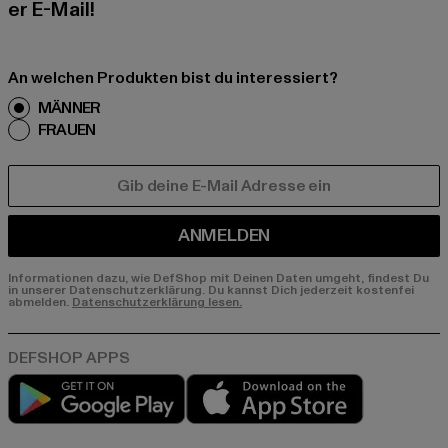
er E-Mail!
An welchen Produkten bist du interessiert?
MÄNNER
FRAUEN
E-MAIL
ANMELDEN
Informationen dazu, wie DefShop mit Deinen Daten umgeht, findest Du
in unserer Datenschutzerklärung. Du kannst Dich jederzeit kostenfei
abmelden.
Datenschutzerklärung lesen.
Play market
App store