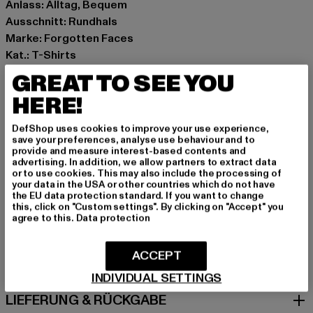
Anlass: Alltag, Bequem
Ausschnitt: Rundhals
Marke: Forgotten Faces
Kat.: T-Shirts
Farbe: beige
GREAT TO SEE YOU
Hersteller Farbe: unionbeige
HERE!
Materialzusammensetzung: 100% Baumwolle
Art.Nr: FOF0080-03738
DefShop uses cookies to improve your use experience,
save your preferences, analyse use behaviour and to
provide and measure interest-based contents and
Hersteller: TB International GmbH |
info@tbint.de
advertising. In addition, we allow partners to extract data
Dr.-Robert-Murjahn-Straße 7 | 64372 Ober-Ramstadt |
or to use cookies. This may also include the processing of
your data in the USA or other countries which do not have
DE
the EU data protection standard. If you want to change
this, click on "Custom settings". By clicking on "Accept" you
agree to this.
Data protection
GRÖSSE & PASSFORM
ACCEPT
PFLEGEHINWEISE
INDIVIDUAL SETTINGS
LIEFERUNG & RÜCKGABE