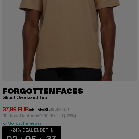
FORGOTTEN FACES
Ghost Oversized Tee
Derzeitiger Preis: 37,99 EUR
37,99 EUR
Aktionspreis: 49,99 EUR
inkl. MwSt.
49,99 EUR
30-Tage-Bestpreis**: 30,99 EUR
(-23%)
Sofort lieferbar!
-24% DEAL ENDET IN