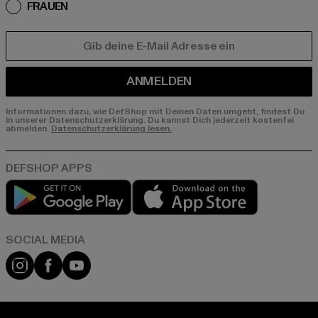
FRAUEN
E-MAIL
ANMELDEN
Informationen dazu, wie DefShop mit Deinen Daten umgeht, findest Du
in unserer Datenschutzerklärung. Du kannst Dich jederzeit kostenfei
abmelden.
Datenschutzerklärung lesen.
Play market
App store
Instagram
Facebook
YouTube