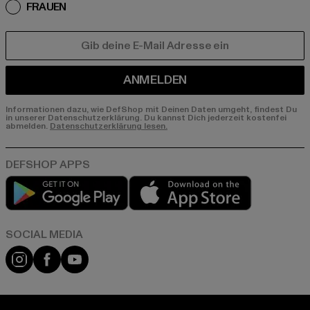
FRAUEN
E-MAIL
ANMELDEN
Informationen dazu, wie DefShop mit Deinen Daten umgeht, findest Du
in unserer Datenschutzerklärung. Du kannst Dich jederzeit kostenfei
abmelden.
Datenschutzerklärung lesen.
Play market
App store
Instagram
Facebook
YouTube