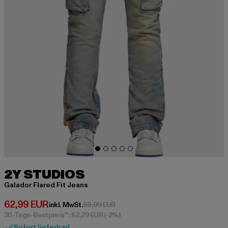
2Y STUDIOS
Galador Flared Fit Jeans
Derzeitiger Preis: 62,99 EUR
62,99 EUR
Aktionspreis: 69,99 EUR
inkl. MwSt.
69,99 EUR
30-Tage-Bestpreis**: 62,29 EUR
(-2%)
Sofort lieferbar!