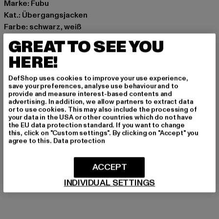
Marke: Fubu
Kat.: Übergangsjacken
Farbe: schwarz, weiß
Hersteller Farbe: offwhite/black/red
GREAT TO SEE YOU
Materialzusammensetzung: 100% Nylon
HERE!
Art.Nr: 60860072-18820
DefShop uses cookies to improve your use experience,
Hersteller: Urban Styles Agency GmbH & Co. KG |
save your preferences, analyse use behaviour and to
provide and measure interest-based contents and
agentur@urbanstylesagency.com
advertising. In addition, we allow partners to extract data
Schanzenstraße 41 | 51063 Köln | DE
or to use cookies. This may also include the processing of
your data in the USA or other countries which do not have
the EU data protection standard. If you want to change
this, click on "Custom settings". By clicking on "Accept" you
GRÖSSE & PASSFORM
agree to this.
Data protection
PFLEGEHINWEISE
ACCEPT
INDIVIDUAL SETTINGS
LIEFERUNG & RÜCKGABE