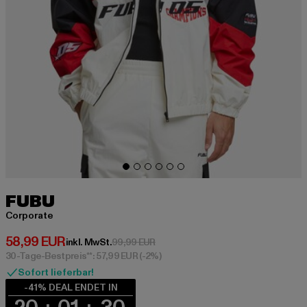
FUBU
Corporate
Derzeitiger Preis: 58,99 EUR
58,99 EUR
Aktionspreis: 99,99 EUR
inkl. MwSt.
99,99 EUR
30-Tage-Bestpreis**: 57,99 EUR
(-2%)
Sofort lieferbar!
-41% DEAL ENDET IN