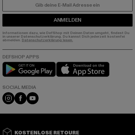
E-MAIL
ANMELDEN
Informationen dazu, wie DefShop mit Deinen Daten umgeht, findest Du
in unserer Datenschutzerklärung. Du kannst Dich jederzeit kostenfei
abmelden.
Datenschutzerklärung lesen.
Play market
App store
Instagram
Facebook
YouTube
KOSTENLOSE RETOURE