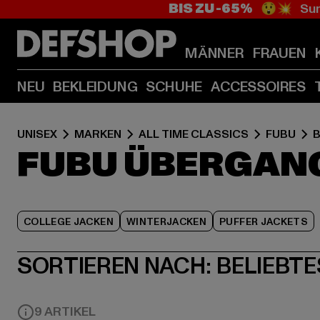
BIS ZU -65%
😲💥 Sum
MÄNNER
FRAUEN
NEU
BEKLEIDUNG
SCHUHE
ACCESSOIRES
UNISEX
MARKEN
ALL TIME CLASSICS
FUBU
B
FUBU ÜBERGAN
COLLEGE JACKEN
WINTERJACKEN
PUFFER JACKETS
SORTIEREN NACH:
BELIEBTE
9 ARTIKEL