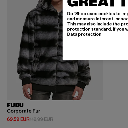
GREAT T
DefShop uses cookies to imp
and measure interest-based c
This may also include the pr
protection standard. If you w
Data protection
FUBU
Corporate Fur
Derzeitiger Preis: 69,59 EUR
Aktionspreis: 119,99 EUR
69,59 EUR
119,99 EUR