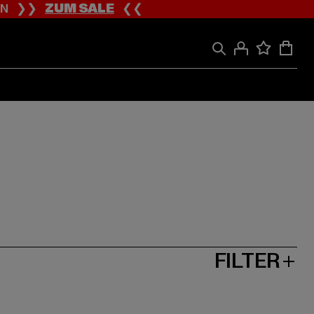
ION ❯❯
ZUM SALE
❮❮
FILTER