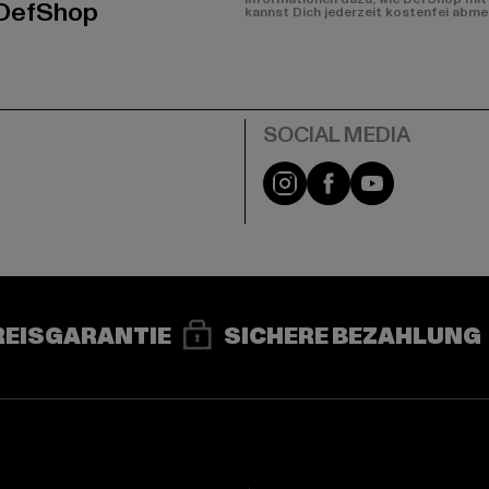
 DefShop
kannst Dich jederzeit kostenfei abme
e
Instagram
Facebook
YouTube
REISGARANTIE
SICHERE BEZAHLUNG