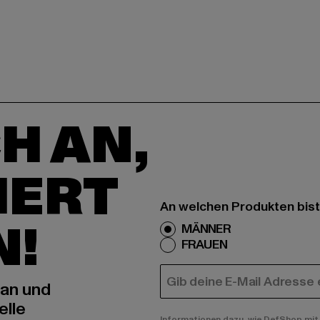
H AN,
IERT
An welchen Produkten bist
N!
MÄNNER
FRAUEN
E-MAIL
 an und
elle
Informationen dazu, wie DefShop mit 