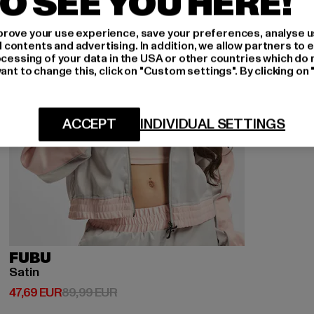
O SEE YOU HERE!
rove your use experience, save your preferences, analyse u
ontents and advertising. In addition, we allow partners to e
ocessing of your data in the USA or other countries which do 
ant to change this, click on "Custom settings". By clicking on 
ACCEPT
INDIVIDUAL SETTINGS
FUBU
Satin
Derzeitiger Preis: 47,69 EUR
Aktionspreis: 89,99 EUR
47,69 EUR
89,99 EUR