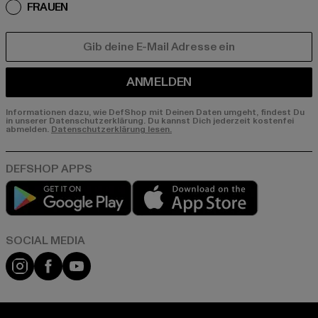
FRAUEN
E-MAIL
ANMELDEN
Informationen dazu, wie DefShop mit Deinen Daten umgeht, findest Du
in unserer Datenschutzerklärung. Du kannst Dich jederzeit kostenfei
abmelden.
Datenschutzerklärung lesen.
Play market
App store
Instagram
Facebook
YouTube