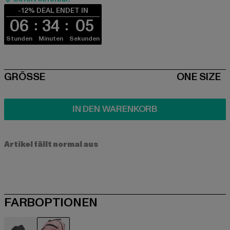
-12% DEAL ENDET IN
06
34
05
Stunden
Minuten
Sekunden
SIZE
GRÖSSE
ONE SIZE
IN DEN WARENKORB
Artikel fällt normal aus
FARBOPTIONEN