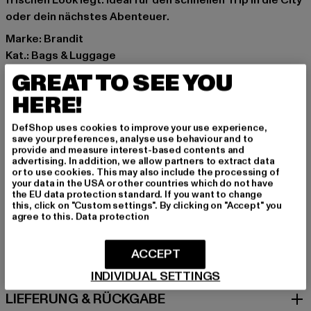
frischen Look legt. Ideal für den schnellen Trip in die City
oder dein nächstes Abenteuer.
Marke: Brandit
Kat.: Bags & Luggage
Farbe: rosa
GREAT TO SEE YOU
Hersteller Farbe: dusty rose
HERE!
Materialzusammensetzung: 100% Polyester, 100%
Polyethylen
DefShop uses cookies to improve your use experience,
Art.Nr: BD8651-03802
save your preferences, analyse use behaviour and to
provide and measure interest-based contents and
advertising. In addition, we allow partners to extract data
Hersteller: Brandit Textil GmbH |
info@brandit-wear.com
or to use cookies. This may also include the processing of
your data in the USA or other countries which do not have
Spichernstraße 6a | 50672 Köln | DE
the EU data protection standard. If you want to change
this, click on "Custom settings". By clicking on "Accept" you
agree to this.
Data protection
GRÖSSE & PASSFORM
ACCEPT
PFLEGEHINWEISE
INDIVIDUAL SETTINGS
LIEFERUNG & RÜCKGABE