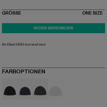
SIZE
GRÖSSE
ONE SIZE
IN DEN WARENKORB
Artikel fällt normal aus
FARBOPTIONEN
schwarz
blau
grau
olive