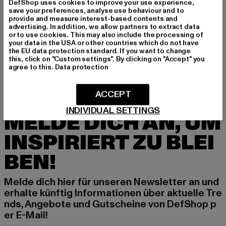
DefShop uses cookies to improve your use experience,
save your preferences, analyse use behaviour and to
PFLEGEHINWEISE
provide and measure interest-based contents and
advertising. In addition, we allow partners to extract data
LIEFERUNG & RÜCKGABE
or to use cookies. This may also include the processing of
your data in the USA or other countries which do not have
the EU data protection standard. If you want to change
this, click on "Custom settings". By clicking on "Accept" you
agree to this.
Data protection
ACCEPT
INDIVIDUAL SETTINGS
MELDE DICH AN, UM
INSPIRIERT ZU BLEI
BEN!
Melde dich hier für unseren Newsletter an und
erhalte künftig Informationen über aktuelle Tre
nds, Angebote und Gutscheine von DefShop p
er E-Mail!