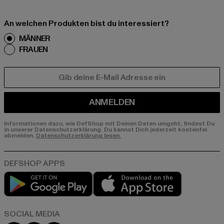
An welchen Produkten bist du interessiert?
MÄNNER
FRAUEN
E-MAIL
ANMELDEN
Informationen dazu, wie DefShop mit Deinen Daten umgeht, findest Du
in unserer Datenschutzerklärung. Du kannst Dich jederzeit kostenfei
abmelden.
Datenschutzerklärung lesen.
Play market
App store