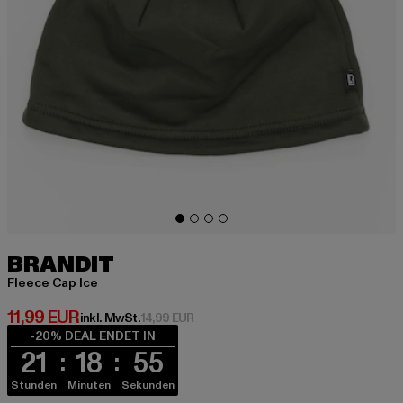
BRANDIT
Fleece Cap Ice
Derzeitiger Preis: 11,99 EUR
11,99 EUR
Aktionspreis: 14,99 EUR
inkl. MwSt.
14,99 EUR
-20% DEAL ENDET IN
21
18
55
Stunden
Minuten
Sekunden