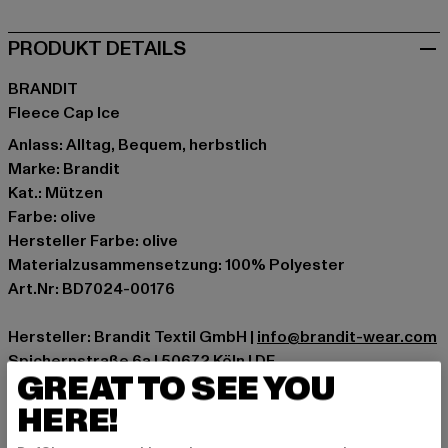
PRODUKT DETAILS
BRANDIT
Fleece Cap Ice
Anlass: Alltag, Bequem, herbstlich
Marke: Brandit
Kat.: Mützen
Farbe: olive
Hersteller Farbe: olive
Materialzusammensetzung: 100% Polyester
Art.Nr: BD7024-00176
Hersteller: Brandit Textil GmbH |
info@brandit-wear.com
Spichernstraße 6a | 50672 Köln | DE
GREAT TO SEE YOU
HERE!
GRÖSSE & PASSFORM