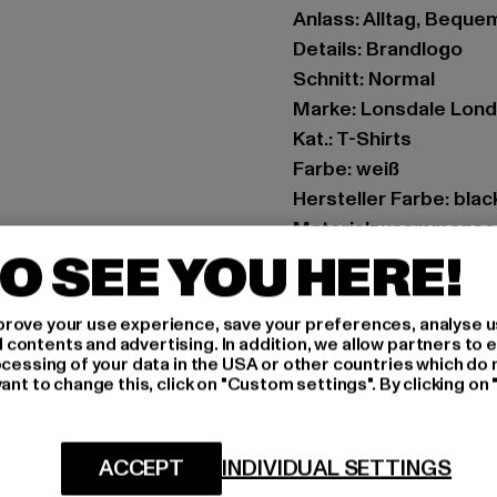
Anlass: Alltag, Bequem,
Details: Brandlogo
Schnitt: Normal
Marke: Lonsdale Lon
Kat.: T-Shirts
Farbe: weiß
Hersteller Farbe: bla
Materialzusammense
O SEE YOU HERE!
Art.Nr: 117762-23036
Hersteller: Punch Gm
rove your use experience, save your preferences, analyse u
ontents and advertising. In addition, we allow partners to e
Im Taubental 15a | 41
ocessing of your data in the USA or other countries which do 
ant to change this, click on "Custom settings". By clicking on 
GRÖSSE 
ACCEPT
INDIVIDUAL SETTINGS
PFLEGEHINWE