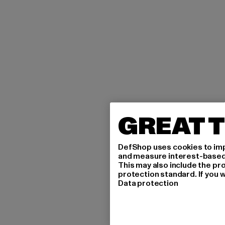
GREAT T
DefShop uses cookies to imp
and measure interest-based c
This may also include the pr
protection standard. If you w
Data protection