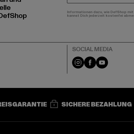
elle
Informationen dazu, wie DefShop mit 
 DefShop
kannst Dich jederzeit kostenfei abme
e
Instagram
Facebook
YouTube
REISGARANTIE
SICHERE BEZAHLUNG