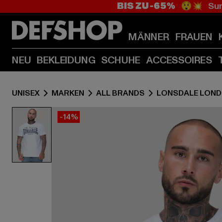
BIS ZU -65%
😲💥 Sum
MÄNNER
FRAUEN
NEU
BEKLEIDUNG
SCHUHE
ACCESSOIRES
UNISEX
MARKEN
ALL BRANDS
LONSDALE LON
-14%