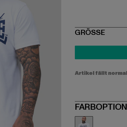
SIZE
GRÖSSE
Artikel fällt norma
FARBOPTIO