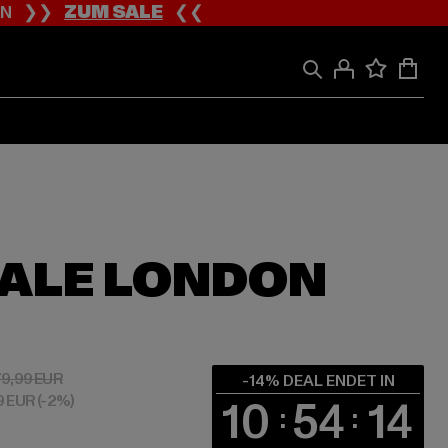
ION ❯❯
ZUM SALE
❮❮
ALE LONDON
 68,79 EUR
Aktionspreis: 79,99 EUR
79,99 EUR
-14% DEAL ENDET IN
99 EUR
(-2%)
10
54
13