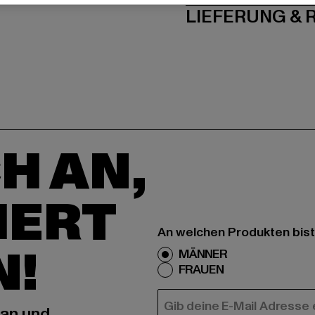
LIEFERUNG &
H AN,
IERT
An welchen Produkten bist
N!
MÄNNER
FRAUEN
E-MAIL
 an und