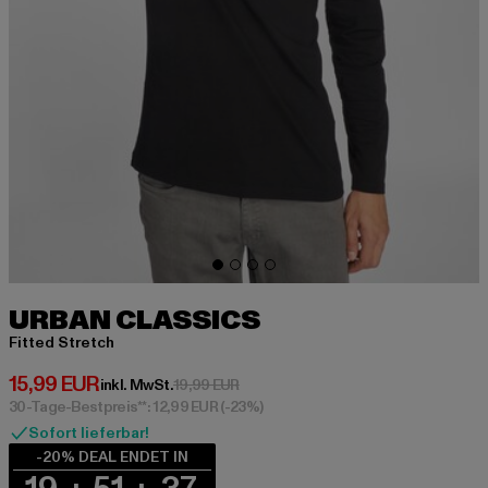
URBAN CLASSICS
Fitted Stretch
Derzeitiger Preis: 15,99 EUR
15,99 EUR
Aktionspreis: 19,99 EUR
inkl. MwSt.
19,99 EUR
30-Tage-Bestpreis**: 12,99 EUR
(-23%)
Sofort lieferbar!
-20% DEAL ENDET IN