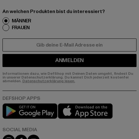
An welchen Produkten bist du interessiert?
MÄNNER
FRAUEN
E-MAIL
ANMELDEN
Informationen dazu, wie DefShop mit Deinen Daten umgeht, findest Du
in unserer Datenschutzerklärung. Du kannst Dich jederzeit kostenfei
abmelden.
Datenschutzerklärung lesen.
Play market
App store
Instagram
Facebook
YouTube