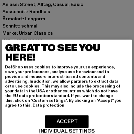
Anlass: Street, Alltag, Casual, Basic
Ausschnitt: Rundhals
Ärmelart: Langarm
Schnitt: schmal
Marke: Urban Classics
Kat.: Longsleeves
GREAT TO SEE YOU
Farbe: schwarz
HERE!
Hersteller Farbe: black
Materialzusammensetzung: 95% Baumwolle, 5%
DefShop uses cookies to improve your use experience,
Elasthan
save your preferences, analyse use behaviour and to
Art.Nr: TB816-00007
provide and measure interest-based contents and
advertising. In addition, we allow partners to extract data
or to use cookies. This may also include the processing of
Hersteller: TB International GmbH |
info@tbint.de
your data in the USA or other countries which do not have
the EU data protection standard. If you want to change
Dr.-Robert-Murjahn-Straße 7 | 64372 Ober-Ramstadt |
this, click on "Custom settings". By clicking on "Accept" you
DE
agree to this.
Data protection
ACCEPT
GRÖSSE & PASSFORM
INDIVIDUAL SETTINGS