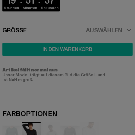
19
51
36
Stunden
Minuten
Sekunden
SIZE
GRÖSSE
AUSWÄHLEN
IN DEN WARENKORB
Artikel fällt normal aus
Unser Model trägt auf diesem Bild die Größe L und
ist NaN m groß.
FARBOPTIONEN