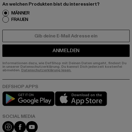
An welchen Produkten bist du interessiert?
MÄNNER
FRAUEN
E-MAIL
ANMELDEN
Informationen dazu, wie DefShop mit Deinen Daten umgeht, findest Du
in unserer Datenschutzerklärung. Du kannst Dich jederzeit kostenfei
abmelden.
Datenschutzerklärung lesen.
Play market
App store
Instagram
Facebook
YouTube