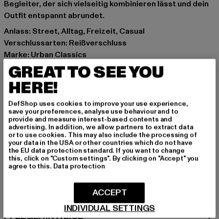
Begleiter, der sich vielseitig kombinieren lässt und dein
Outfit entspannt abrundet.
Anlass: Street, Alltag, Freizeit, Casual
Verschlussarten: Reißverschluss
Marke: Urban Classics
Kat.: Bags & Luggage
GREAT TO SEE YOU
Farbe: gelb
HERE!
Hersteller Farbe: chrome yellow
Materialzusammensetzung: 100% Polyester
DefShop uses cookies to improve your use experience,
save your preferences, analyse use behaviour and to
Art.Nr: TB2145-01148
provide and measure interest-based contents and
advertising. In addition, we allow partners to extract data
or to use cookies. This may also include the processing of
Hersteller: TB International GmbH |
info@tbint.de
your data in the USA or other countries which do not have
Dr.-Robert-Murjahn-Straße 7 | 64372 Ober-Ramstadt |
the EU data protection standard. If you want to change
this, click on "Custom settings". By clicking on "Accept" you
DE
agree to this.
Data protection
ACCEPT
GRÖSSE & PASSFORM
INDIVIDUAL SETTINGS
PFLEGEHINWEISE