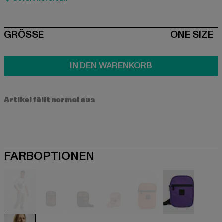
SIZE
GRÖSSE
ONE SIZE
IN DEN WARENKORB
Artikel fällt normal aus
FARBOPTIONEN
schwarz
camouflage
camouflage
camouflage
orange
violet