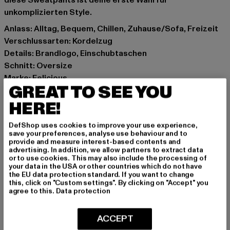
diese Sweatpants ist deine erste Wahl für
unkomplizierten Style.
Anlass: Alltag, Bequem, Chillen, Zuhause/Sofa, Freizeit
Verschlussarten: Kordelzug
Details: Brandlogo, Einschubtaschen
Schnitt: Oversize
Marke: Felicious
GREAT TO SEE YOU
Kat.: Trousers - Sweat
Farbe: blau
HERE!
Hersteller Farbe: washed stone blue
DefShop uses cookies to improve your use experience,
Materialzusammensetzung: 65% Baumwolle, 35%
save your preferences, analyse use behaviour and to
Polyester
provide and measure interest-based contents and
advertising. In addition, we allow partners to extract data
Art.Nr: 61060051-19127
or to use cookies. This may also include the processing of
your data in the USA or other countries which do not have
the EU data protection standard. If you want to change
Hersteller: Urban Styles Agency GmbH & Co. KG |
this, click on "Custom settings". By clicking on "Accept" you
agentur@urbanstylesagency.com
agree to this.
Data protection
Schanzenstraße 41 | 51063 Köln | DE
ACCEPT