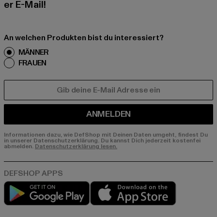
er E-Mail!
An welchen Produkten bist du interessiert?
MÄNNER
FRAUEN
E-MAIL
ANMELDEN
Informationen dazu, wie DefShop mit Deinen Daten umgeht, findest Du
in unserer Datenschutzerklärung. Du kannst Dich jederzeit kostenfei
abmelden.
Datenschutzerklärung lesen.
Play market
App store