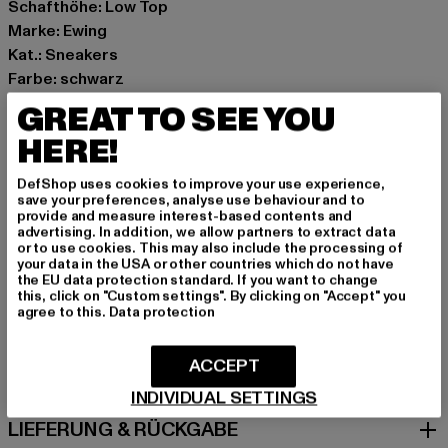
Schafthöhe: Low Top
Marke: Ewing
Kat.: Sneakers
Farbe: schwarz
Hersteller Farbe: caviar/chestnut/rubber
GREAT TO SEE YOU
Obermaterial: Leder
HERE!
Innenfutter: Textil
Art.Nr: 1BM02579-21189
DefShop uses cookies to improve your use experience,
save your preferences, analyse use behaviour and to
provide and measure interest-based contents and
Hersteller: HI Six FZ-LLC |
info@ewingathletics.com
advertising. In addition, we allow partners to extract data
Amenity Center 2-9F-1D Al Hamra, PO Box 2-9F-1D |
or to use cookies. This may also include the processing of
your data in the USA or other countries which do not have
86489 RAK | AE
the EU data protection standard. If you want to change
this, click on "Custom settings". By clicking on "Accept" you
agree to this.
Data protection
GRÖSSE & PASSFORM
ACCEPT
PFLEGEHINWEISE
INDIVIDUAL SETTINGS
LIEFERUNG & RÜCKGABE