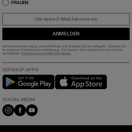
FRAUEN
E-MAIL
ANMELDEN
Informationen dazu, wie DefShop mit Deinen Daten umgeht, findest Du
in unserer Datenschutzerklärung. Du kannst Dich jederzeit kostenfei
abmelden.
Datenschutzerklärung lesen.
Play market
App store
Instagram
Facebook
YouTube