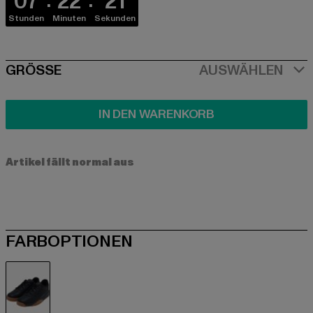
07
22
21
Stunden
Minuten
Sekunden
SIZE
GRÖSSE
AUSWÄHLEN
IN DEN WARENKORB
Artikel fällt normal aus
FARBOPTIONEN