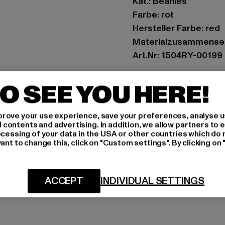
Kat.: Beanies
Farbe: rot
Hersteller Farbe: red
Materialzusammenset
Art.Nr: 1504RY-00199
Hersteller: TB Intern
O SEE YOU HERE!
Dr.-Robert-Murjahn-S
rove your use experience, save your preferences, analyse u
ontents and advertising. In addition, we allow partners to e
GRÖSSE 
ocessing of your data in the USA or other countries which do 
ant to change this, click on "Custom settings". By clicking on 
PFLEGEHINWE
LIEFERUNG &
ACCEPT
INDIVIDUAL SETTINGS