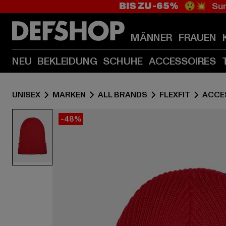
BIS ZU -65%
😲💥 Sum
MÄNNER
FRAUEN
NEU
BEKLEIDUNG
SCHUHE
ACCESSOIRES
UNISEX
MARKEN
ALL BRANDS
FLEXFIT
ACCE
-48%