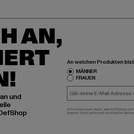
H AN,
IERT
An welchen Produkten bist
N!
MÄNNER
FRAUEN
E-MAIL
 an und
elle
Informationen dazu, wie DefShop mit 
 DefShop
kannst Dich jederzeit kostenfei abme