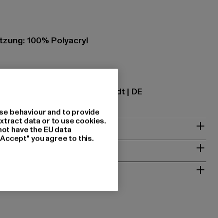
zung: 100% Polyacryl
ational GmbH |
info@tbint.de
traße 7 | 64372 Ober-Ramstadt | DE
se behaviour and to provide
xtract data or to use cookies.
& PASSFORM
not have the EU data
"Accept" you agree to this.
ISE
 RÜCKGABE