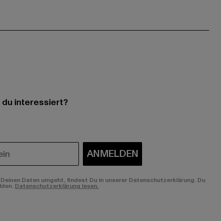
 du interessiert?
ANMELDEN
Deinen Daten umgeht, findest Du in unserer Datenschutzerklärung. Du
lden.
Datenschutzerklärung lesen.