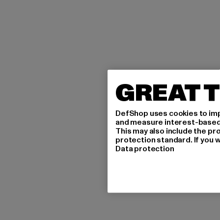
GREAT T
DefShop uses cookies to imp
and measure interest-based c
This may also include the pr
protection standard. If you w
Data protection