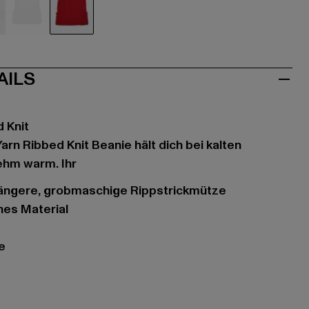
u
grau
rot
AILS
d Knit
Yarn Ribbed Knit Beanie hält dich bei kalten
hm warm. Ihr
 längere, grobmaschige Rippstrickmütze
ches Material
ge