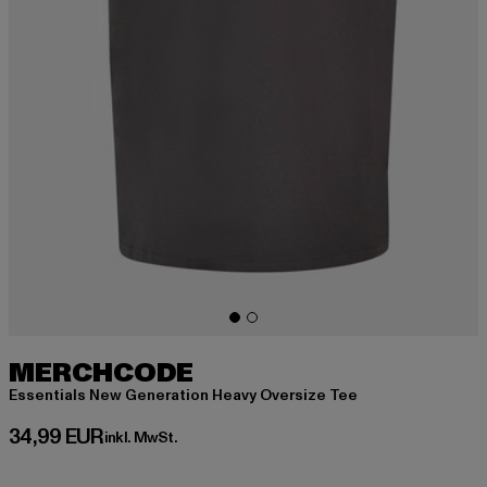
MERCHCODE
Essentials New Generation Heavy Oversize Tee
Derzeitiger Preis: 34,99 EUR
34,99 EUR
inkl. MwSt.