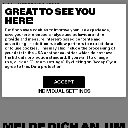
Art.Nr: MP0007507-03516
GREAT TO SEE YOU
HERE!
Hersteller: TB International GmbH |
info@tbint.de
Dr.-Robert-Murjahn-Straße 7 | 64372 Ober-Ramstadt |
DefShop uses cookies to improve your use experience,
DE
save your preferences, analyse use behaviour and to
provide and measure interest-based contents and
advertising. In addition, we allow partners to extract data
or to use cookies. This may also include the processing of
GRÖSSE & PASSFORM
your data in the USA or other countries which do not have
the EU data protection standard. If you want to change
this, click on "Custom settings". By clicking on "Accept" you
PFLEGEHINWEISE
agree to this.
Data protection
LIEFERUNG & RÜCKGABE
ACCEPT
INDIVIDUAL SETTINGS
MELDE DICH AN, UM