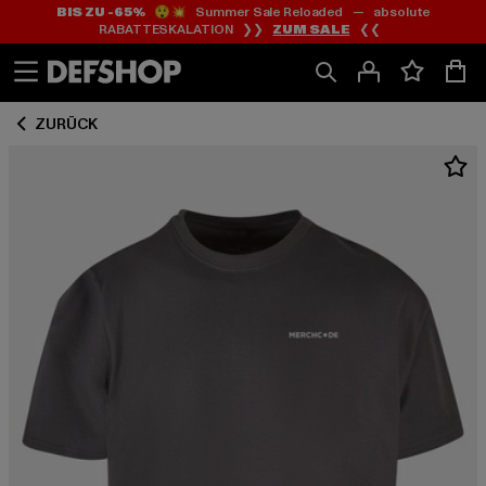
BIS ZU -65%
😲💥 Summer Sale Reloaded — absolute
Zum
Zum
RABATTESKALATION ❯❯
ZUM SALE
❮❮
Inhalt
Fußzeile
springen
springen
ZURÜCK