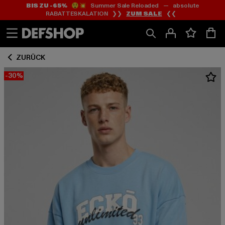
BIS ZU -65%
😲💥 Summer Sale Reloaded — absolute
Zum
Zum
RABATTESKALATION ❯❯
ZUM SALE
❮❮
Inhalt
Fußzeile
springen
springen
ZURÜCK
-30%