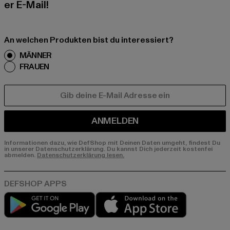
er E-Mail!
An welchen Produkten bist du interessiert?
MÄNNER
FRAUEN
E-MAIL
ANMELDEN
Informationen dazu, wie DefShop mit Deinen Daten umgeht, findest Du
in unserer Datenschutzerklärung. Du kannst Dich jederzeit kostenfei
abmelden.
Datenschutzerklärung lesen.
Play market
App store