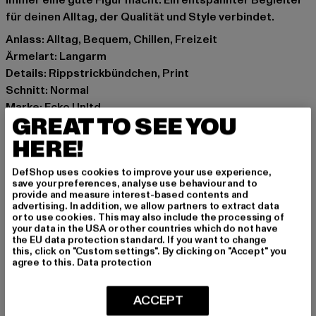
immer eine gute Figur macht. Ein entspannter Begleiter
für deinen Alltag, der Qualität und Style verbindet.
Anlass: Alltag, Bequem, Chillen, Freizeit
Ärmelart: Langarm
Details: Rippstrickbündchen, Print
Schnitt: Normal
Marke: Ecko Unltd.
GREAT TO SEE YOU
Kat.: Pullover
Farbe: blau
HERE!
Hersteller Farbe: aquarius
DefShop uses cookies to improve your use experience,
Materialzusammensetzung: 80% Baumwolle, 20%
save your preferences, analyse use behaviour and to
Polyester
provide and measure interest-based contents and
advertising. In addition, we allow partners to extract data
Art.Nr: ECKOCN1116-00923
or to use cookies. This may also include the processing of
your data in the USA or other countries which do not have
the EU data protection standard. If you want to change
Hersteller: TB International GmbH |
info@tbint.de
this, click on "Custom settings". By clicking on "Accept" you
Dr.-Robert-Murjahn-Straße 7 | 64372 Ober-Ramstadt |
agree to this.
Data protection
DE
ACCEPT