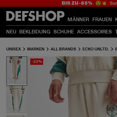
BIS ZU -65%
😲💥 Sum
MÄNNER
FRAUEN
NEU
BEKLEIDUNG
SCHUHE
ACCESSOIRES
UNISEX
MARKEN
ALL BRANDS
ECKO UNLTD.
-22%