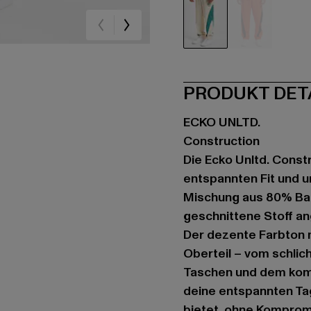
beige
rot
PRODUKT DET
ECKO UNLTD.
Construction
Die Ecko Unltd. Const
entspannten Fit und u
Mischung aus 80% Bau
geschnittene Stoff an
Der dezente Farbton m
Oberteil – vom schlic
Taschen und dem komfo
deine entspannten Tage
bietet, ohne Komprom