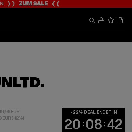
ION ❯❯
ZUM SALE
❮❮
NLTD.
 38,99 EUR
Aktionspreis: 49,99 EUR
49,99 EUR
-22% DEAL ENDET IN
99 EUR
(-12%)
20
08
42