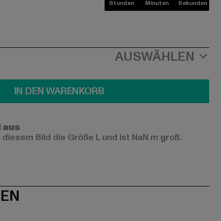
Stunden
Minuten
Sekunden
AUSWÄHLEN
IN DEN WARENKORB
l aus
 diesem Bild die Größe L und ist NaN m groß.
NEN