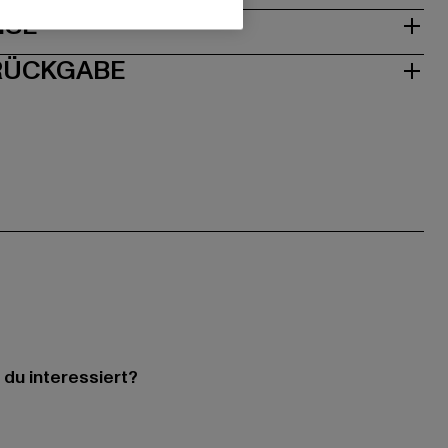
ISE
 RÜCKGABE
 du interessiert?