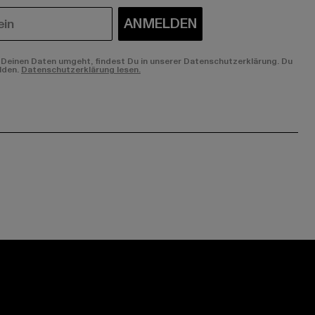
ANMELDEN
Deinen Daten umgeht, findest Du in unserer Datenschutzerklärung. Du
lden.
Datenschutzerklärung lesen.