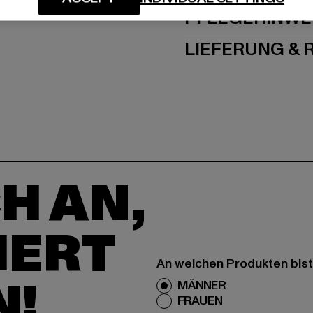
PFLEGEHINWE
LIEFERUNG &
H AN,
IERT
An welchen Produkten bist
N!
MÄNNER
FRAUEN