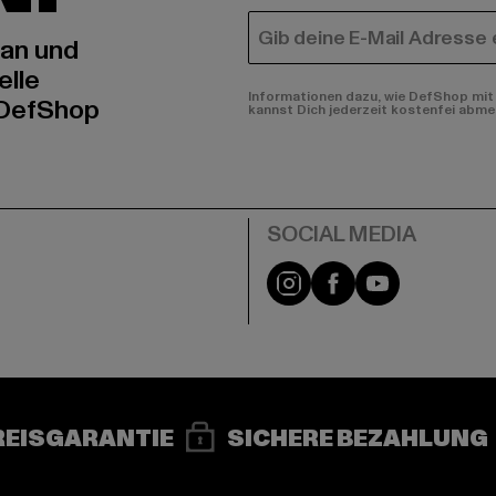
E-MAIL
 an und
elle
Informationen dazu, wie DefShop mit 
 DefShop
kannst Dich jederzeit kostenfei abme
e
Instagram
Facebook
YouTube
REISGARANTIE
SICHERE BEZAHLUNG