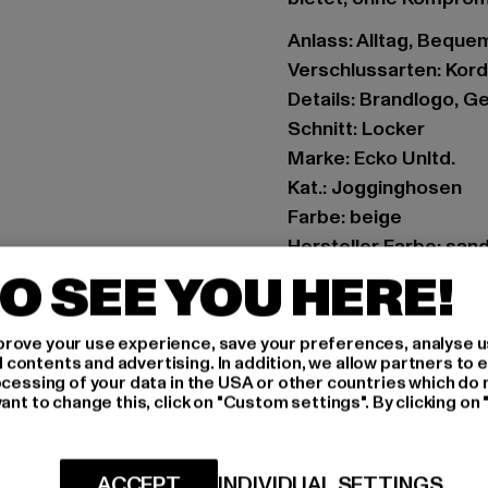
Anlass: Alltag, Bequem,
Verschlussarten: Kor
Details: Brandlogo, 
Schnitt: Locker
Marke: Ecko Unltd.
Kat.: Jogginghosen
Farbe: beige
Hersteller Farbe: san
Materialzusammenset
O SEE YOU HERE!
Art.Nr: ECKOSP1072-
rove your use experience, save your preferences, analyse u
Hersteller: TB Intern
ontents and advertising. In addition, we allow partners to e
ocessing of your data in the USA or other countries which do 
Dr.-Robert-Murjahn-S
ant to change this, click on "Custom settings". By clicking on 
GRÖSSE 
ACCEPT
INDIVIDUAL SETTINGS