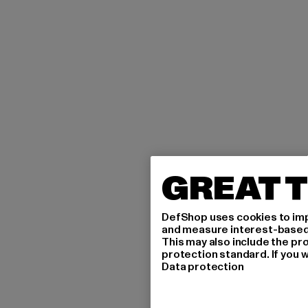
GREAT T
DefShop uses cookies to imp
and measure interest-based c
This may also include the pr
protection standard. If you w
Data protection