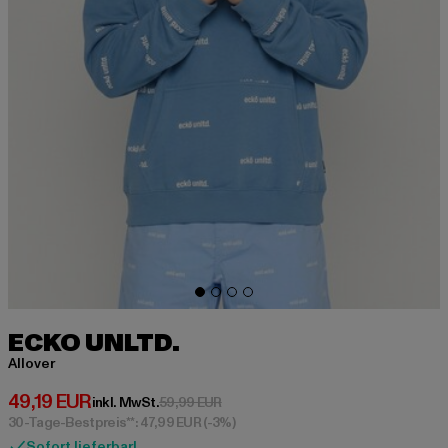
ECKO UNLTD.
Allover
Derzeitiger Preis: 49,19 EUR
49,19 EUR
Aktionspreis: 59,99 EUR
inkl. MwSt.
59,99 EUR
30-Tage-Bestpreis**: 47,99 EUR
(-3%)
Sofort lieferbar!