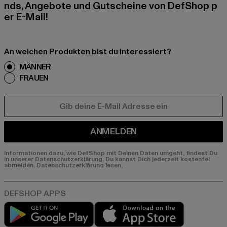
nds, Angebote und Gutscheine von DefShop p
er E-Mail!
An welchen Produkten bist du interessiert?
MÄNNER
FRAUEN
E-MAIL
ANMELDEN
Informationen dazu, wie DefShop mit Deinen Daten umgeht, findest Du
in unserer Datenschutzerklärung. Du kannst Dich jederzeit kostenfei
abmelden.
Datenschutzerklärung lesen.
Play market
App store