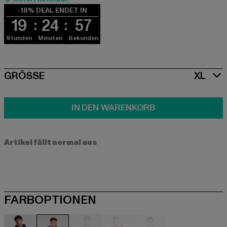
-18% DEAL ENDET IN
19
24
57
Stunden
Minuten
Sekunden
SIZE
GRÖSSE
XL
IN DEN WARENKORB
Artikel fällt normal aus
FARBOPTIONEN