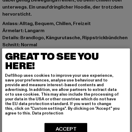
dabei genug Bewegungsfreiheit, ob beim Chillen oder
unterwegs. Ein unaufdringlicher Hoodie, der trotzdem
hervorsticht.
Anlass: Alltag, Bequem, Chillen, Freizeit
Ärmelart: Langarm
Details: Brandlogo, Kängurutasche, Rippstrickbündchen
Schnitt: Normal
Marke: Ecko Unltd.
GREAT TO SEE YOU
Kat.: Hoodies
HERE!
Farbe: blau
Hersteller Farbe: allure
DefShop uses cookies to improve your use experience,
Materialzusammensetzung: 80% Baumwolle, 20%
save your preferences, analyse use behaviour and to
provide and measure interest-based contents and
Polyester
advertising. In addition, we allow partners to extract data
Art.Nr: ECKOHD1143-13870
or to use cookies. This may also include the processing of
your data in the USA or other countries which do not have
the EU data protection standard. If you want to change
Hersteller: TB International GmbH |
info@tbint.de
this, click on "Custom settings". By clicking on "Accept" you
agree to this.
Data protection
Dr.-Robert-Murjahn-Straße 7 | 64372 Ober-Ramstadt |
DE
ACCEPT