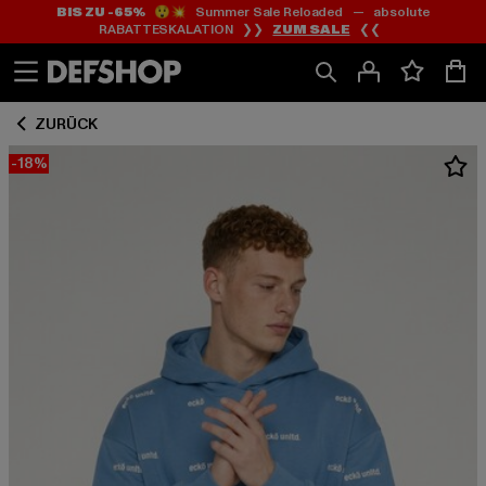
BIS ZU -65%
😲💥 Summer Sale Reloaded — absolute
Zum
Zum
RABATTESKALATION ❯❯
ZUM SALE
❮❮
Inhalt
Fußzeile
springen
springen
ZURÜCK
-18%