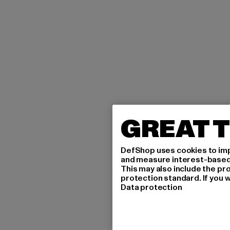
GREAT T
DefShop uses cookies to imp
and measure interest-based c
This may also include the pr
protection standard. If you w
Data protection