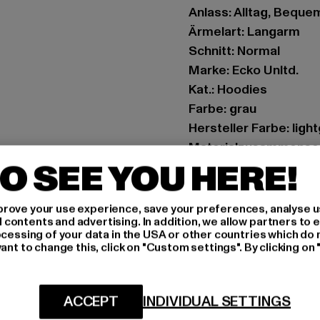
Anlass: Alltag, Bequem,
Ärmelart: Langarm
Schnitt: Normal
Marke: Ecko Unltd.
Kat.: Hoodies
Farbe: grau
Hersteller Farbe: lig
Materialzusammenset
O SEE YOU HERE!
Art.Nr: ECKOHD1143-
Hersteller: TB Intern
rove your use experience, save your preferences, analyse u
ontents and advertising. In addition, we allow partners to e
Dr.-Robert-Murjahn-S
ocessing of your data in the USA or other countries which do 
ant to change this, click on "Custom settings". By clicking on 
GRÖSSE 
ACCEPT
INDIVIDUAL SETTINGS
PFLEGEHINWE