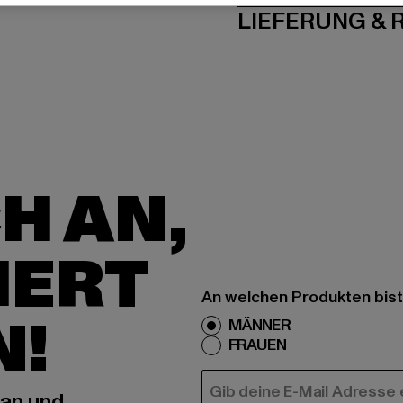
LIEFERUNG &
H AN,
IERT
An welchen Produkten bist
N!
MÄNNER
FRAUEN
E-MAIL
 an und