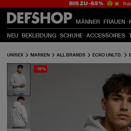
BIS ZU -65%
😲💥 Sum
MÄNNER
FRAUEN
NEU
BEKLEIDUNG
SCHUHE
ACCESSOIRES
UNISEX
MARKEN
ALL BRANDS
ECKO UNLTD.
-18%