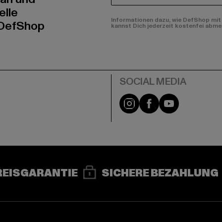
elle
Informationen dazu, wie DefShop mit 
 DefShop
kannst Dich jederzeit kostenfei abme
e
Instagram
Facebook
YouTube
REISGARANTIE
SICHERE BEZAHLUNG