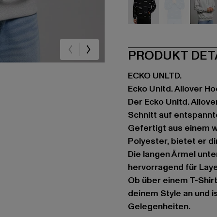
schwarz
blau
gr
PRODUKT DET
ECKO UNLTD.
Ecko Unltd. Allover H
Der Ecko Unltd. Allov
Schnitt auf entspannt
Gefertigt aus einem 
Polyester, bietet er 
Die langen Ärmel unte
hervorragend für Laye
Ob über einem T-Shirt
deinem Style an und is
Gelegenheiten.