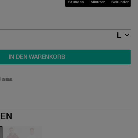
Stunden
Minuten
Sekunden
L
IN DEN WARENKORB
l aus
NEN