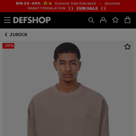
BIS ZU -65%
😲💥 Summer Sale Reloaded — absolute
Zum
Zum
RABATTESKALATION ❯❯
ZUM SALE
❮❮
Inhalt
Fußzeile
springen
springen
ZURÜCK
-26%