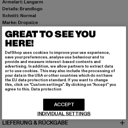
Ärmelart: Langarm
Details: Brandlogo
Schnitt: Normal
Marke: Dropsize
Kat.: Pullover
GREAT TO SEE YOU
Farbe: beige
HERE!
Hersteller Farbe: simply taupe
Materialzusammensetzung: 100% Baumwolle
DefShop uses cookies to improve your use experience,
Art.Nr: DS-LSW-002-20612
save your preferences, analyse use behaviour and to
provide and measure interest-based contents and
advertising. In addition, we allow partners to extract data
Hersteller: Dropsize GmbH |
management@dropsize.de
or to use cookies. This may also include the processing of
your data in the USA or other countries which do not have
Motzener Straße 6 | 12277 Berlin | DE
the EU data protection standard. If you want to change
this, click on "Custom settings". By clicking on "Accept" you
agree to this.
Data protection
GRÖSSE & PASSFORM
ACCEPT
PFLEGEHINWEISE
INDIVIDUAL SETTINGS
LIEFERUNG & RÜCKGABE