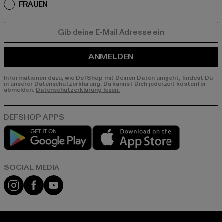
FRAUEN
E-MAIL
ANMELDEN
Informationen dazu, wie DefShop mit Deinen Daten umgeht, findest Du
in unserer Datenschutzerklärung. Du kannst Dich jederzeit kostenfei
abmelden.
Datenschutzerklärung lesen.
Play market
App store
Instagram
Facebook
YouTube