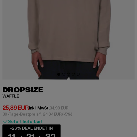
DROPSIZE
WAFFLE
Derzeitiger Preis: 25,89 EUR
25,89 EUR
Aktionspreis: 34,99 EUR
inkl. MwSt.
34,99 EUR
30-Tage-Bestpreis**: 24,84 EUR
(-5%)
Sofort lieferbar!
-26% DEAL ENDET IN