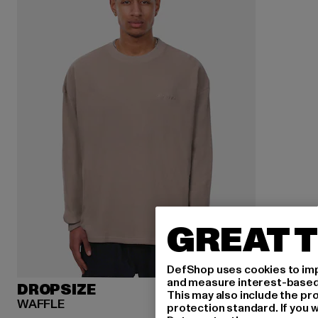
GREAT T
DefShop uses cookies to imp
and measure interest-based c
DROPSIZE
This may also include the pr
WAFFLE
protection standard. If you w