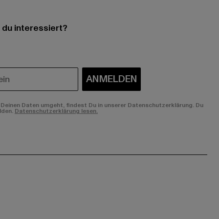
 du interessiert?
ANMELDEN
Deinen Daten umgeht, findest Du in unserer Datenschutzerklärung. Du
lden.
Datenschutzerklärung lesen.