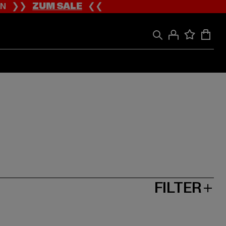
ION ❯❯
ZUM SALE
❮❮
FILTER