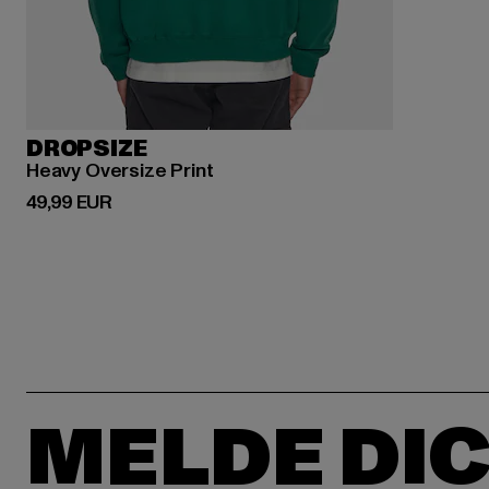
DROPSIZE
Heavy Oversize Print
Derzeitiger Preis: 49,99 EUR
49,99 EUR
MELDE DIC