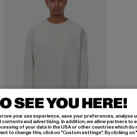
O SEE YOU HERE!
rove your use experience, save your preferences, analyse u
ontents and advertising. In addition, we allow partners to e
DROPSIZE
ocessing of your data in the USA or other countries which do 
WAFFLE
ant to change this, click on "Custom settings". By clicking on 