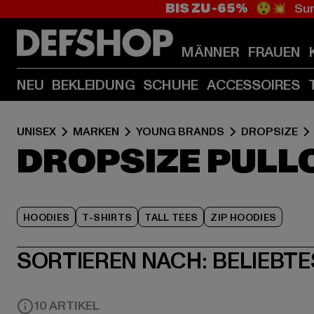
BIS ZU -65%
😲💥 Sum
MÄNNER
FRAUEN
NEU
BEKLEIDUNG
SCHUHE
ACCESSOIRES
UNISEX
MARKEN
YOUNG BRANDS
DROPSIZE
DROPSIZE PULL
HOODIES
T-SHIRTS
TALL TEES
ZIP HOODIES
SORTIEREN NACH:
BELIEBTE
10 ARTIKEL