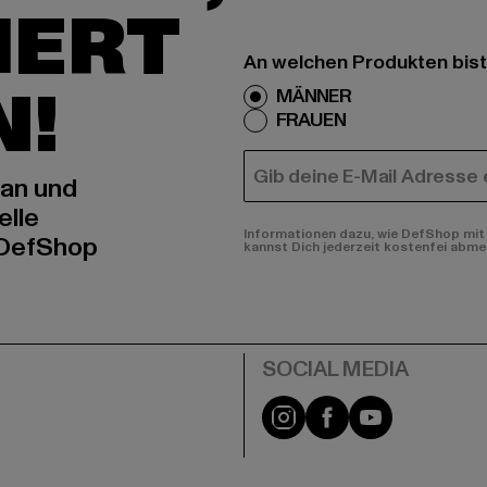
IERT
An welchen Produkten bist
N!
MÄNNER
FRAUEN
E-MAIL
 an und
elle
Informationen dazu, wie DefShop mit 
 DefShop
kannst Dich jederzeit kostenfei abme
e
Instagram
Facebook
YouTube