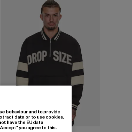
se behaviour and to provide
xtract data or to use cookies.
not have the EU data
"Accept" you agree to this.
DROPSIZE