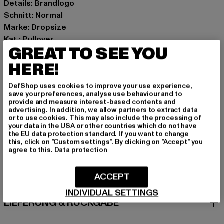
Details: Brandlogo
Schnitt: Normal
Marke: Dropsize
Kat.: Pullover
GREAT TO SEE YOU
Farbe: grau
Hersteller Farbe: light grey
HERE!
Materialzusammensetzung: 100% Baumwolle
DefShop uses cookies to improve your use experience,
Art.Nr: DS-LSW-002-03043
save your preferences, analyse use behaviour and to
provide and measure interest-based contents and
advertising. In addition, we allow partners to extract data
Hersteller: Dropsize GmbH |
management@dropsize.de
or to use cookies. This may also include the processing of
Motzener Straße 6 | 12277 Berlin | DE
your data in the USA or other countries which do not have
the EU data protection standard. If you want to change
this, click on "Custom settings". By clicking on "Accept" you
agree to this.
Data protection
GRÖSSE & PASSFORM
ACCEPT
PFLEGEHINWEISE
INDIVIDUAL SETTINGS
LIEFERUNG & RÜCKGABE