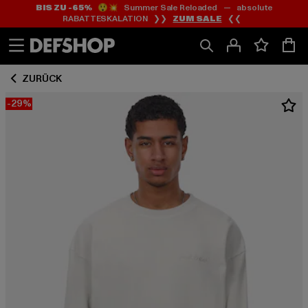
BIS ZU -65%
😲💥 Summer Sale Reloaded — absolute
Zum
Zum
RABATTESKALATION ❯❯
ZUM SALE
❮❮
Inhalt
Fußzeile
springen
springen
ZURÜCK
-29%