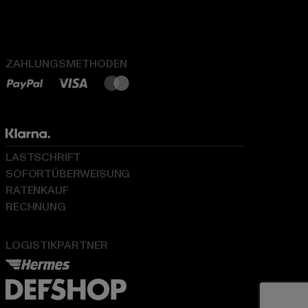
ZAHLUNGSMETHODEN
LASTSCHRIFT
SOFORTÜBERWEISUNG
RATENKAUF
RECHNUNG
LOGISTIKPARTNER