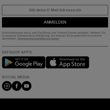
E-MAIL
ANMELDEN
Informationen dazu, wie DefShop mit Deinen Daten umgeht, findest Du
in unserer Datenschutzerklärung. Du kannst Dich jederzeit kostenfei
abmelden.
Datenschutzerklärung lesen.
Play market
App store
Instagram
Facebook
YouTube