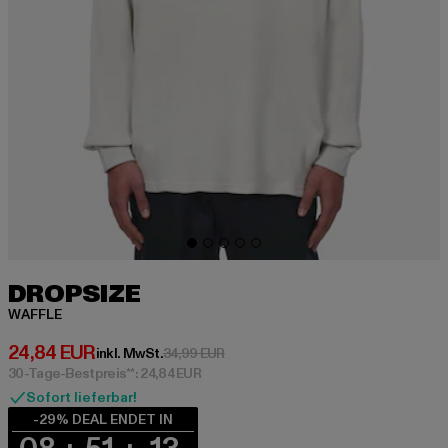
DROPSIZE
WAFFLE
Derzeitiger Preis: 24,84 EUR
24,84 EUR
Aktionspreis: 34,99 EUR
inkl. MwSt.
34,99 EUR
30-Tage-Bestpreis**: 24,84 EUR
Sofort lieferbar!
-29% DEAL ENDET IN