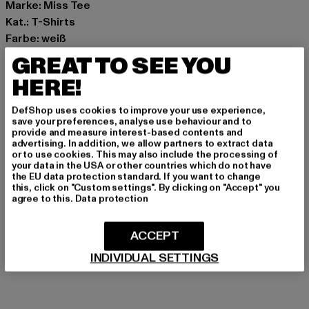
Marke: Miss Tee
Kat.: T-Shirts
Farbe: weiß
Hersteller Farbe: white
GREAT TO SEE YOU
Materialzusammensetzung: 100% Baumwolle
HERE!
Art.Nr: MST362-00220
DefShop uses cookies to improve your use experience,
Hersteller: TB International GmbH |
info@tbint.de
save your preferences, analyse use behaviour and to
provide and measure interest-based contents and
Dr.-Robert-Murjahn-Straße 7 | 64372 Ober-Ramstadt |
advertising. In addition, we allow partners to extract data
DE
or to use cookies. This may also include the processing of
your data in the USA or other countries which do not have
the EU data protection standard. If you want to change
this, click on "Custom settings". By clicking on "Accept" you
agree to this.
Data protection
GRÖSSE & PASSFORM
PFLEGEHINWEISE
ACCEPT
INDIVIDUAL SETTINGS
LIEFERUNG & RÜCKGABE