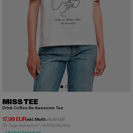
MISS TEE
Drink Coffee Be Awesome Tee
Derzeitiger Preis: 17,99 EUR
17,99 EUR
Aktionspreis: 24,99 EUR
inkl. MwSt.
24,99 EUR
30-Tage-Bestpreis**: 16,99 EUR
(-6%)
Sofort lieferbar!