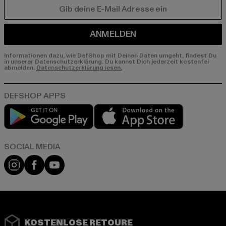
E-MAIL
ANMELDEN
Informationen dazu, wie DefShop mit Deinen Daten umgeht, findest Du
in unserer Datenschutzerklärung. Du kannst Dich jederzeit kostenfei
abmelden.
Datenschutzerklärung lesen.
Play market
App store
Instagram
Facebook
YouTube
KOSTENLOSE RETOURE