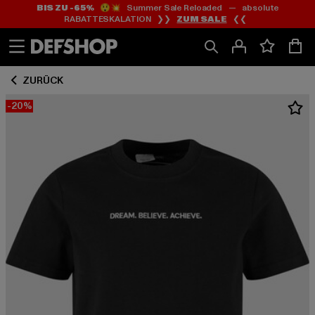
BIS ZU -65%
😲💥 Summer Sale Reloaded — absolute
Zum
Zum
RABATTESKALATION ❯❯
ZUM SALE
❮❮
Inhalt
Fußzeile
springen
springen
ZURÜCK
-20%