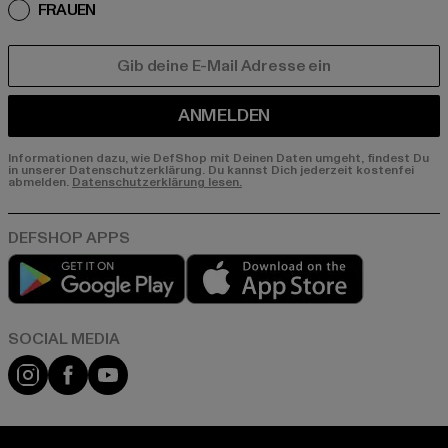
FRAUEN
E-MAIL
ANMELDEN
Informationen dazu, wie DefShop mit Deinen Daten umgeht, findest Du
in unserer Datenschutzerklärung. Du kannst Dich jederzeit kostenfei
abmelden.
Datenschutzerklärung lesen.
Play market
App store
Instagram
Facebook
YouTube