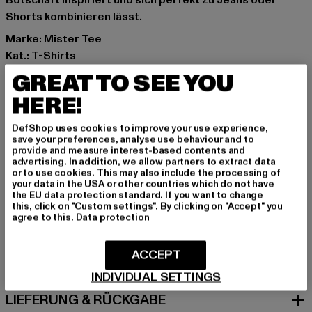
Botschaft inspiriert und sich perfekt zu Jeans oder
Shorts kombinieren lässt.
Marke: Mister Tee
Kat.: T-Shirts
Farbe: schwarz
GREAT TO SEE YOU
Hersteller Farbe: black
HERE!
Materialzusammensetzung: 100% Baumwolle
Art.Nr: MTK356-00007
DefShop uses cookies to improve your use experience,
save your preferences, analyse use behaviour and to
provide and measure interest-based contents and
Hersteller: TB International GmbH |
info@tbint.de
advertising. In addition, we allow partners to extract data
Dr.-Robert-Murjahn-Straße 7 | 64372 Ober-Ramstadt |
or to use cookies. This may also include the processing of
your data in the USA or other countries which do not have
DE
the EU data protection standard. If you want to change
this, click on "Custom settings". By clicking on "Accept" you
agree to this.
Data protection
GRÖSSE & PASSFORM
ACCEPT
PFLEGEHINWEISE
INDIVIDUAL SETTINGS
LIEFERUNG & RÜCKGABE