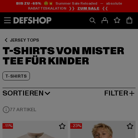
BIS ZU -65%
😲💥 Summer Sale Reloaded — absolute
Zum
Zum
Zum
RABATTESKALATION ❯❯
ZUM SALE
❮❮
Inhalt
Fußzeile
Produktraster
springen
springen
springen
JERSEY TOPS
T-SHIRTS VON MISTER
TEE FÜR KINDER
T-SHIRTS
SORTIEREN
FILTER
BELIEBTESTE
77 ARTIKEL
-11%
-23%