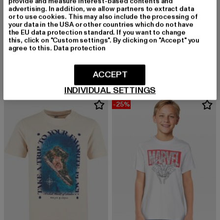
provide and measure interest-based contents and
advertising. In addition, we allow partners to extract data
or to use cookies. This may also include the processing of
your data in the USA or other countries which do not have
the EU data protection standard. If you want to change
this, click on "Custom settings". By clicking on "Accept" you
MISTER TEE
MISTER TEE
agree to this.
Data protection
Pizza Love EMB Tee
Kids Ballin Hard Tee
Derzeitiger Preis: 16,99 EUR
Aktionspreis: 19,99 EUR
Derzeitiger Preis: 16,91 EUR
16,99 EUR
19,99 EUR
16,91 EUR
ACCEPT
INDIVIDUAL SETTINGS
-25%