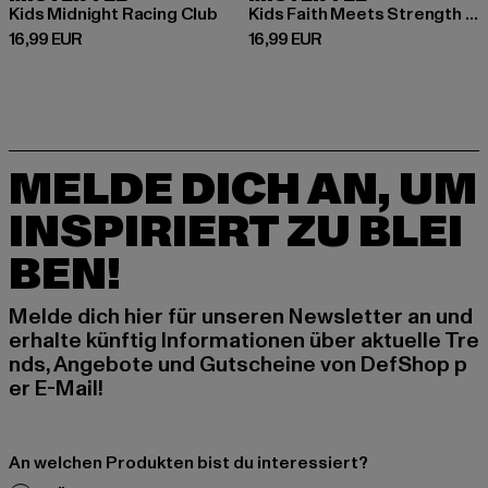
Kids Midnight Racing Club
Kids Faith Meets Strength Tee
Derzeitiger Preis: 16,99 EUR
Derzeitiger Preis: 16,99 EUR
16,99 EUR
16,99 EUR
MELDE DICH AN, UM
INSPIRIERT ZU BLEI
BEN!
Melde dich hier für unseren Newsletter an und
erhalte künftig Informationen über aktuelle Tre
nds, Angebote und Gutscheine von DefShop p
er E-Mail!
An welchen Produkten bist du interessiert?