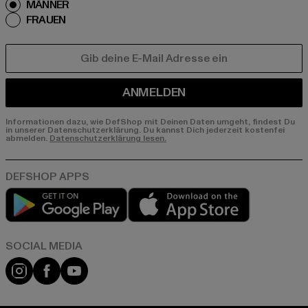
MÄNNER
FRAUEN
E-MAIL
ANMELDEN
Informationen dazu, wie DefShop mit Deinen Daten umgeht, findest Du
in unserer Datenschutzerklärung. Du kannst Dich jederzeit kostenfei
abmelden.
Datenschutzerklärung lesen.
Play market
App store
Instagram
Facebook
YouTube