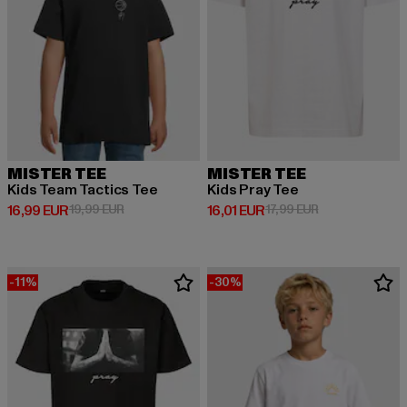
MISTER TEE
MISTER TEE
Kids Team Tactics Tee
Kids Pray Tee
Derzeitiger Preis: 16,99 EUR
Aktionspreis: 19,99 EUR
Derzeitiger Preis: 16,01 EUR
Aktionspreis: 1
16,99 EUR
19,99 EUR
16,01 EUR
17,99 EUR
-11%
-30%