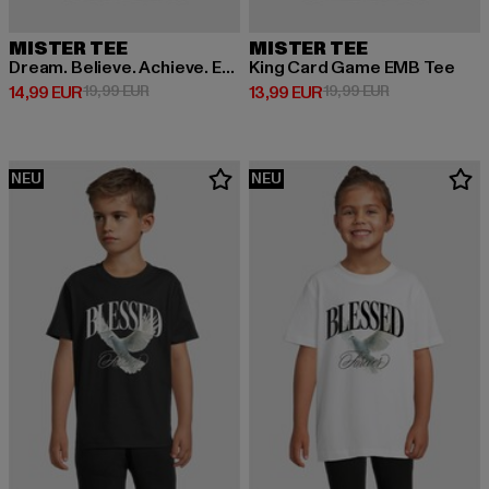
MISTER TEE
MISTER TEE
Dream. Believe. Achieve. EMB Tee
King Card Game EMB Tee
Derzeitiger Preis: 14,99 EUR
Aktionspreis: 19,99 EUR
Derzeitiger Preis: 13,99 EUR
Aktionspreis: 
14,99 EUR
19,99 EUR
13,99 EUR
19,99 EUR
NEU
NEU