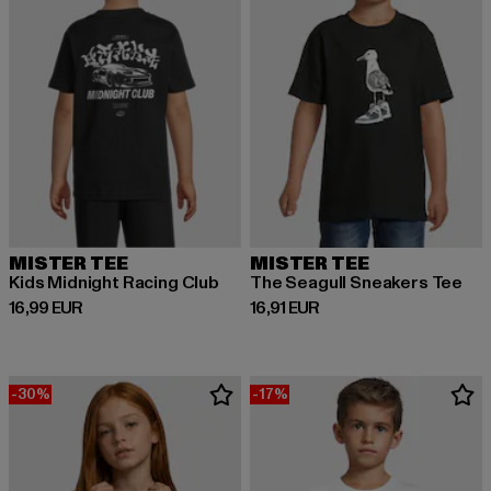
MISTER TEE
MISTER TEE
Kids Midnight Racing Club
The Seagull Sneakers Tee
Derzeitiger Preis: 16,99 EUR
Derzeitiger Preis: 16,91 EUR
16,99 EUR
16,91 EUR
-30%
-17%