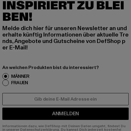
INSPIRIERT ZU BLEI
BEN!
Melde dich hier für unseren Newsletter an und
erhalte künftig Informationen über aktuelle Tre
nds, Angebote und Gutscheine von DefShop p
er E-Mail!
An welchen Produkten bist du interessiert?
MÄNNER
FRAUEN
E-MAIL
ANMELDEN
Informationen dazu, wie DefShop mit Deinen Daten umgeht, findest Du
in unserer Datenschutzerklärung. Du kannst Dich jederzeit kostenfei