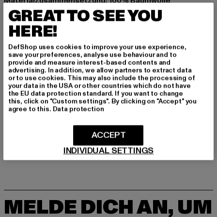
Materialzusammensetzung: 100% Baumwolle
GREAT TO SEE YOU
Art.Nr: 42512507-00220
HERE!
Hersteller: Play Hard GmbH |
mail@blkvis.de
Landwehrstrasse 70A | 80336 München | DE
DefShop uses cookies to improve your use experience,
save your preferences, analyse use behaviour and to
provide and measure interest-based contents and
advertising. In addition, we allow partners to extract data
or to use cookies. This may also include the processing of
GRÖSSE & PASSFORM
your data in the USA or other countries which do not have
the EU data protection standard. If you want to change
PFLEGEHINWEISE
this, click on "Custom settings". By clicking on "Accept" you
agree to this.
Data protection
LIEFERUNG & RÜCKGABE
ACCEPT
INDIVIDUAL SETTINGS
MELDE DICH AN, UM