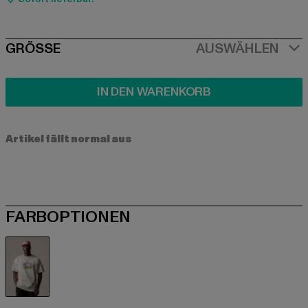
SIZE
GRÖSSE
AUSWÄHLEN
IN DEN WARENKORB
Artikel fällt normal aus
FARBOPTIONEN
weiß