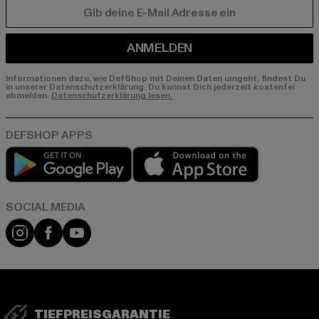
E-MAIL
ANMELDEN
Informationen dazu, wie DefShop mit Deinen Daten umgeht, findest Du
in unserer Datenschutzerklärung. Du kannst Dich jederzeit kostenfei
abmelden.
Datenschutzerklärung lesen.
Play market
App store
Instagram
Facebook
YouTube
TIEFPREISGARANTIE