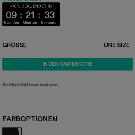
-10% DEAL ENDET IN
09
21
32
Stunden
Minuten
Sekunden
SIZE
GRÖSSE
ONE SIZE
IN DEN WARENKORB
Artikel fällt normal aus
FARBOPTIONEN