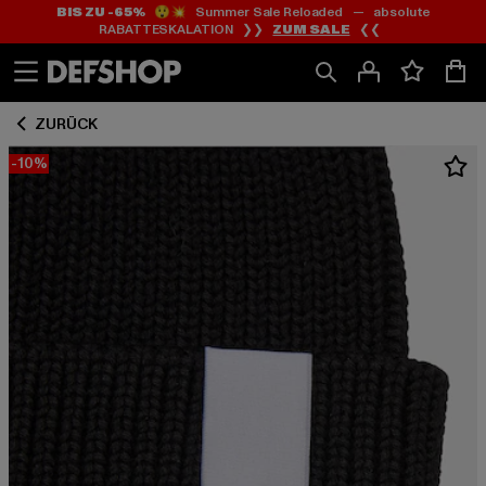
BIS ZU -65%
😲💥 Summer Sale Reloaded — absolute
Zum
Zum
RABATTESKALATION ❯❯
ZUM SALE
❮❮
Inhalt
Fußzeile
springen
springen
ZURÜCK
-10%