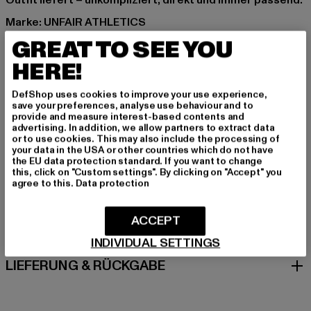
Outfit liefert – unkompliziert, direkt und immer passend.
Marke: UNFAIR ATHLETICS
Kat.: Beanies
GREAT TO SEE YOU
Farbe: schwarz
HERE!
Hersteller Farbe: black
Materialzusammensetzung: 100% Baumwolle
DefShop uses cookies to improve your use experience,
Art.Nr: UNFR25188-00007
save your preferences, analyse use behaviour and to
provide and measure interest-based contents and
advertising. In addition, we allow partners to extract data
Hersteller: UTEX GmbH |
info@unfairathletics.com
or to use cookies. This may also include the processing of
your data in the USA or other countries which do not have
Tulbeckstraße 32 | 80339 München | DE
the EU data protection standard. If you want to change
this, click on "Custom settings". By clicking on "Accept" you
agree to this.
Data protection
GRÖSSE & PASSFORM
ACCEPT
PFLEGEHINWEISE
INDIVIDUAL SETTINGS
LIEFERUNG & RÜCKGABE