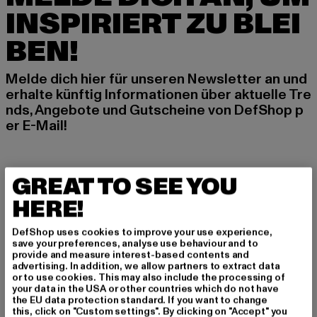
INSPIRIERT ZU BLEI
BEN!
Melde dich hier für unseren Newsletter an und
erhalte künftig Informationen über aktuelle Tre
nds, Angebote und Gutscheine von DefShop p
er E-Mail!
An welchen Produkten bist du interessiert?
GREAT TO SEE YOU
MÄNNER
HERE!
FRAUEN
DefShop uses cookies to improve your use experience,
save your preferences, analyse use behaviour and to
E-MAIL
provide and measure interest-based contents and
advertising. In addition, we allow partners to extract data
or to use cookies. This may also include the processing of
ANMELDEN
your data in the USA or other countries which do not have
the EU data protection standard. If you want to change
this, click on "Custom settings". By clicking on "Accept" you
Informationen dazu, wie DefShop mit Deinen Daten umgeht, findest Du