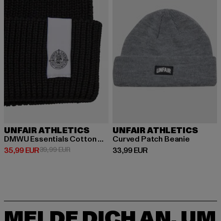
UNFAIR ATHLETICS
UNFAIR ATHLETICS
DMWU Essentials Cotton Beanie
Curved Patch Beanie
Derzeitiger Preis: 35,99 EUR
Aktionspreis: 39,99 EUR
Derzeitiger Preis: 33,99 EUR
35,99 EUR
39,99 EUR
33,99 EUR
MELDE DICH AN, UM