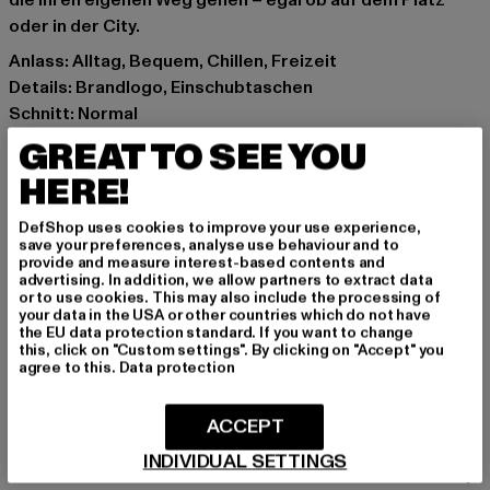
die ihren eigenen Weg gehen – egal ob auf dem Platz
oder in der City.
Anlass: Alltag, Bequem, Chillen, Freizeit
Details: Brandlogo, Einschubtaschen
Schnitt: Normal
Marke: UNFAIR ATHLETICS
GREAT TO SEE YOU
Kat.: Bekleidung
HERE!
Farbe: blau
Hersteller Farbe: blue
DefShop uses cookies to improve your use experience,
Materialzusammensetzung: 100% Polyester
save your preferences, analyse use behaviour and to
provide and measure interest-based contents and
Art.Nr: UNFR26-091-00064
advertising. In addition, we allow partners to extract data
or to use cookies. This may also include the processing of
your data in the USA or other countries which do not have
Hersteller: UTEX GmbH |
info@unfairathletics.com
the EU data protection standard. If you want to change
Tulbeckstraße 32 | 80339 München | DE
this, click on "Custom settings". By clicking on "Accept" you
agree to this.
Data protection
GRÖSSE & PASSFORM
ACCEPT
INDIVIDUAL SETTINGS
PFLEGEHINWEISE