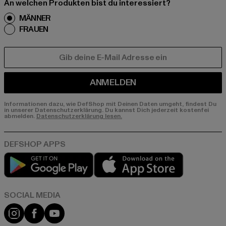
An welchen Produkten bist du interessiert?
MÄNNER
FRAUEN
E-MAIL
ANMELDEN
Informationen dazu, wie DefShop mit Deinen Daten umgeht, findest Du
in unserer Datenschutzerklärung. Du kannst Dich jederzeit kostenfei
abmelden.
Datenschutzerklärung lesen.
Play market
App store
Instagram
Facebook
YouTube