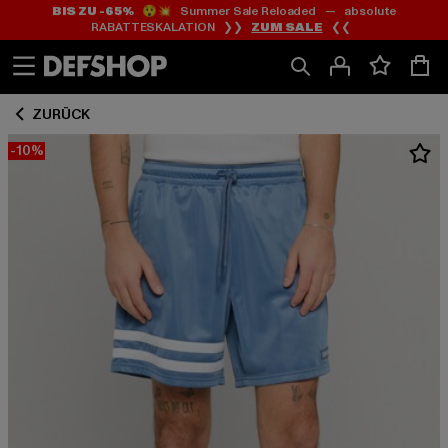
BIS ZU -65%
😲💥 Summer Sale Reloaded — absolute
Zum
Zum
RABATTESKALATION ❯❯
ZUM SALE
❮❮
Inhalt
Fußzeile
springen
springen
ZURÜCK
-10%