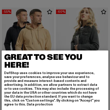
-55%
-60%
GREAT TO SEE YOU
HERE!
DefShop uses cookies to improve your use experience,
save your preferences, analyse use behaviour and to
DENIM PROJECT
DENIM PROJECT
provide and measure interest-based contents and
Dpbasic 2 Pack
Dpwlara
advertising. In addition, we allow partners to extract data
or to use cookies. This may also include the processing of
Derzeitiger Preis: 24,75 EUR
Aktionspreis: 54,99 EUR
Derzeitiger Preis: 26,00 EUR
Aktionspreis:
24,75 EUR
54,99 EUR
26,00 EUR
64,99 EUR
your data in the USA or other countries which do not have
the EU data protection standard. If you want to change
this, click on "Custom settings". By clicking on "Accept" you
agree to this.
Data protection
-51%
-50%