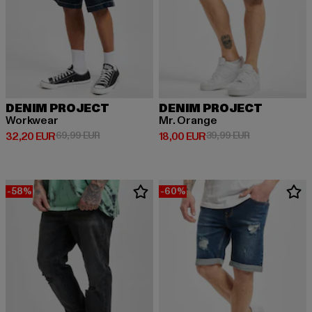
DENIM PROJECT
DENIM PROJECT
Workwear
Mr. Orange
Derzeitiger Preis: 32,20 EUR
Aktionspreis: 69,99 EUR
Derzeitiger Preis: 18,00 EUR
Aktionspreis: 
32,20 EUR
69,99 EUR
18,00 EUR
39,99 EUR
-58%
-60%