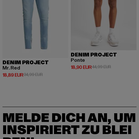
DENIM PROJECT
Ponte
DENIM PROJECT
Derzeitiger Preis: 18,90 EUR
Aktionspreis: 
18,90 EUR
44,99 EUR
Mr. Red
Derzeitiger Preis: 18,89 EUR
Aktionspreis: 34,99 EUR
18,89 EUR
34,99 EUR
MELDE DICH AN, UM
INSPIRIERT ZU BLEI