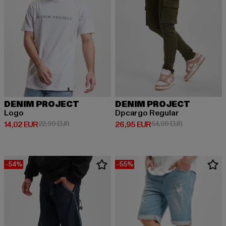
DENIM PROJECT
DENIM PROJECT
Logo
Dpcargo Regular
Derzeitiger Preis: 14,02 EUR
Aktionspreis: 22,99 EUR
Derzeitiger Preis: 26,95 EUR
Aktionspreis:
14,02 EUR
22,99 EUR
26,95 EUR
54,99 EUR
-54%
-55%