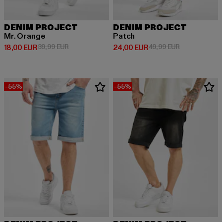
DENIM PROJECT
DENIM PROJECT
Mr. Orange
Patch
Derzeitiger Preis: 18,00 EUR
Aktionspreis: 39,99 EUR
Derzeitiger Preis: 24,00 EUR
Aktionspreis:
18,00 EUR
39,99 EUR
24,00 EUR
49,99 EUR
-55%
-55%