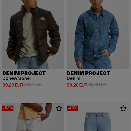
DENIM PROJECT
DENIM PROJECT
Dpnew Sohel
Denim
Derzeitiger Preis: 39,20 EUR
Aktionspreis: 79,99 EUR
Derzeitiger Preis: 39,20 EUR
Aktionspreis:
39,20 EUR
79,99 EUR
39,20 EUR
79,99 EUR
-53%
-43%