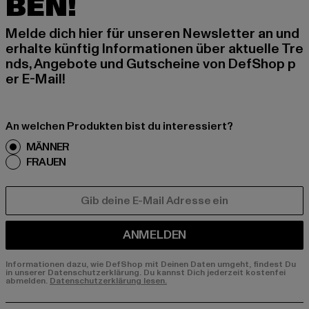
BEN!
Melde dich hier für unseren Newsletter an und
erhalte künftig Informationen über aktuelle Tre
nds, Angebote und Gutscheine von DefShop p
er E-Mail!
An welchen Produkten bist du interessiert?
MÄNNER
FRAUEN
E-MAIL
ANMELDEN
Informationen dazu, wie DefShop mit Deinen Daten umgeht, findest Du
in unserer Datenschutzerklärung. Du kannst Dich jederzeit kostenfei
abmelden.
Datenschutzerklärung lesen.