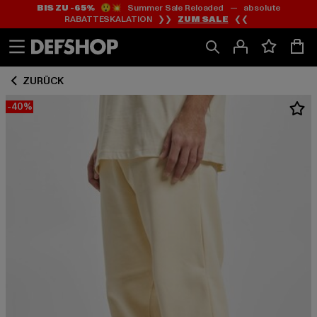
BIS ZU -65%
😲💥 Summer Sale Reloaded — absolute
Zum
Zum
RABATTESKALATION ❯❯
ZUM SALE
❮❮
Inhalt
Fußzeile
springen
springen
ZURÜCK
-40%