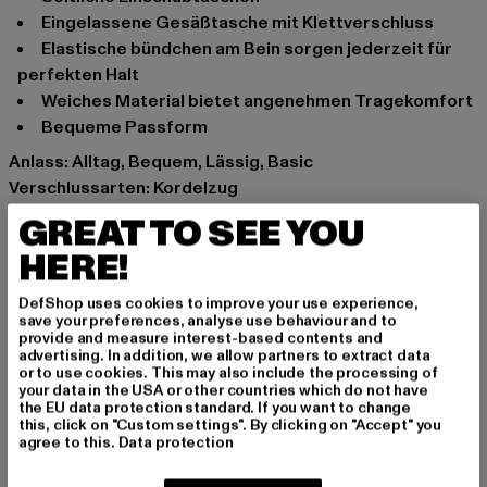
Eingelassene Gesäßtasche mit Klettverschluss
Elastische bündchen am Bein sorgen jederzeit für
perfekten Halt
Weiches Material bietet angenehmen Tragekomfort
Bequeme Passform
Anlass: Alltag, Bequem, Lässig, Basic
Verschlussarten: Kordelzug
Schnitt: Oversize
GREAT TO SEE YOU
Marke: DEF
HERE!
Kat.: Jogginghosen
Farbe: beige
DefShop uses cookies to improve your use experience,
Hersteller Farbe: beige
save your preferences, analyse use behaviour and to
provide and measure interest-based contents and
Materialzusammensetzung: 80% Baumwolle, 20%
advertising. In addition, we allow partners to extract data
Polyester
or to use cookies. This may also include the processing of
your data in the USA or other countries which do not have
Art.Nr: DFSP173-00003
the EU data protection standard. If you want to change
this, click on "Custom settings". By clicking on "Accept" you
agree to this.
Data protection
Hersteller: TB International GmbH |
info@tbint.de
Dr.-Robert-Murjahn-Straße 7 | 64372 Ober-Ramstadt |