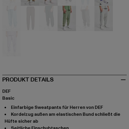
beige
beige
beige
schwarz
blau
blau
blau
braun
grün
grün
grau
grau
violet
PRODUKT DETAILS
DEF
Basic
Einfarbige Sweatpants für Herren von DEF
Kordelzug außen am elastischen Bund schließt die
Hüfte sicher ab
Seitliche Einschubtaschen