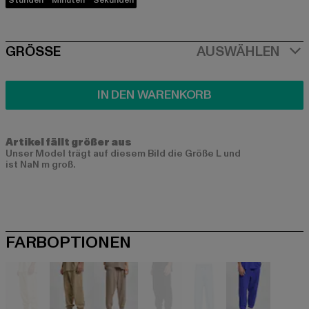
Stunden
Minuten
Sekunden
SIZE
GRÖSSE
AUSWÄHLEN
IN DEN WARENKORB
Artikel fällt größer aus
Unser Model trägt auf diesem Bild die Größe L und
ist NaN m groß.
FARBOPTIONEN