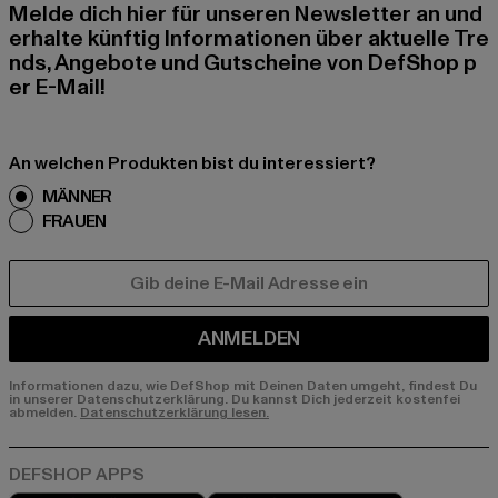
Melde dich hier für unseren Newsletter an und
erhalte künftig Informationen über aktuelle Tre
nds, Angebote und Gutscheine von DefShop p
er E-Mail!
An welchen Produkten bist du interessiert?
MÄNNER
FRAUEN
E-MAIL
ANMELDEN
Informationen dazu, wie DefShop mit Deinen Daten umgeht, findest Du
in unserer Datenschutzerklärung. Du kannst Dich jederzeit kostenfei
abmelden.
Datenschutzerklärung lesen.