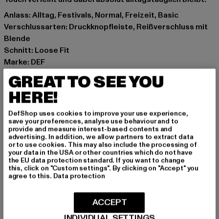
Anlass: Alltag, Festivals, Normal, Freizeit, Basic
Verschlussarten: Druckknopfleiste, Reißverschluss mit
Blende
Schnitt: Loose Fit
Marke: DEF
Kat.: Loose Fit Jeans
GREAT TO SEE YOU
Farbe: grau
HERE!
Hersteller Farbe: light grey
Materialzusammensetzung: 100% Baumwolle, 80%
DefShop uses cookies to improve your use experience,
Polyester, 20% Baumwolle
save your preferences, analyse use behaviour and to
provide and measure interest-based contents and
Art.Nr: DFJS196-03043
advertising. In addition, we allow partners to extract data
or to use cookies. This may also include the processing of
your data in the USA or other countries which do not have
Hersteller: TB International GmbH |
info@tbint.de
the EU data protection standard. If you want to change
Dr.-Robert-Murjahn-Straße 7 | 64372 Ober-Ramstadt |
this, click on "Custom settings". By clicking on "Accept" you
agree to this.
Data protection
DE
ACCEPT
GRÖSSE & PASSFORM
INDIVIDUAL SETTINGS