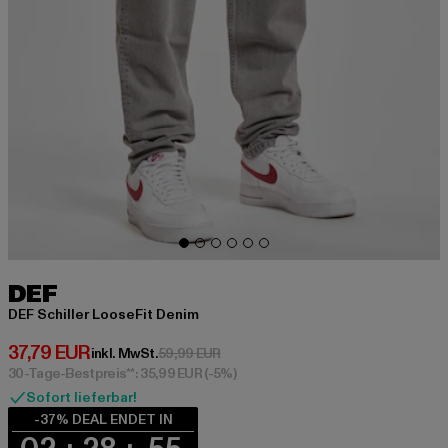
DEF
DEF Schiller LooseFit Denim
Derzeitiger Preis: 37,79 EUR
37,79 EUR
Aktionspreis: 59,99 EUR
inkl. MwSt.
59,99 EUR
30-Tage-Bestpreis**: 35,99 EUR
(-5%)
Sofort lieferbar!
-37% DEAL ENDET IN