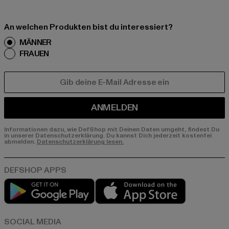
An welchen Produkten bist du interessiert?
MÄNNER
FRAUEN
E-MAIL
ANMELDEN
Informationen dazu, wie DefShop mit Deinen Daten umgeht, findest Du
in unserer Datenschutzerklärung. Du kannst Dich jederzeit kostenfei
abmelden.
Datenschutzerklärung lesen.
Play market
App store