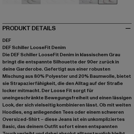
schwarz
blau
blau
blau
blau
grau
PRODUKT DETAILS
DEF
DEF Schiller LooseFit Denim
Die DEF Schiller LooseFit Denim in klassischem Grau
bringt die entspannte Silhouette der 90er zurück in
deine Garderobe. Gefertigt aus einer robusten
Mischung aus 80% Polyester und 20% Baumwolle, bietet
sie Strapazierfähigkeit, die den Alltag auf der Straße
locker mitmacht. Der Loose Fit sorgt für
uneingeschränkte Bewegungsfreiheit und einen lässigen
Look, der sich vielseitig kombinieren lässt. Ob mit weiten
Hoodies, eng anliegenden Tees oder einem schweren
Oversized-Shirt – diese Jeans ist ein unkompliziertes
Basic, das deinem Outfit sofort einen entspannten
Touch verleiht und dabei absolut alltagstauglich bleibt.