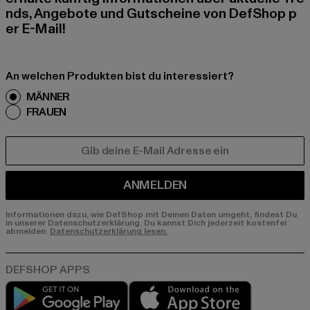
nds, Angebote und Gutscheine von DefShop p
er E-Mail!
An welchen Produkten bist du interessiert?
MÄNNER
FRAUEN
E-MAIL
ANMELDEN
Informationen dazu, wie DefShop mit Deinen Daten umgeht, findest Du
in unserer Datenschutzerklärung. Du kannst Dich jederzeit kostenfei
abmelden.
Datenschutzerklärung lesen.
Play market
App store