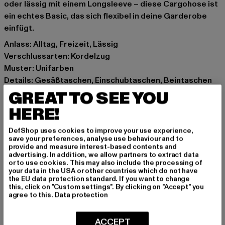
oder lässig mit einem Longsleeve – diese Cargohose ist
ein echtes Basic, das sich flexibel in deine Garderobe
einfügt.
Anlass: Alltag, Freizeit, Lässig
Verschlussarten: Kordelzug
Muster: Unifarben
Details: Gesäßtaschen, Einschubtaschen, Beintaschen
Schnitt: Locker
GREAT TO SEE YOU
Marke: DEF
HERE!
Kat.: Cargohosen
Farbe: grau
DefShop uses cookies to improve your use experience,
save your preferences, analyse use behaviour and to
Hersteller Farbe: grey
provide and measure interest-based contents and
Materialzusammensetzung: 100% Baumwolle
advertising. In addition, we allow partners to extract data
or to use cookies. This may also include the processing of
Art.Nr: DFCP070-00111
your data in the USA or other countries which do not have
the EU data protection standard. If you want to change
this, click on "Custom settings". By clicking on "Accept" you
Hersteller: TB International GmbH |
info@tbint.de
agree to this.
Data protection
Dr.-Robert-Murjahn-Straße 7 | 64372 Ober-Ramstadt |
DE
ACCEPT