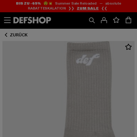
BIS ZU -65%
😲💥 Summer Sale Reloaded — absolute
Zum
Zum
RABATTESKALATION ❯❯
ZUM SALE
❮❮
Inhalt
Fußzeile
springen
springen
ZURÜCK