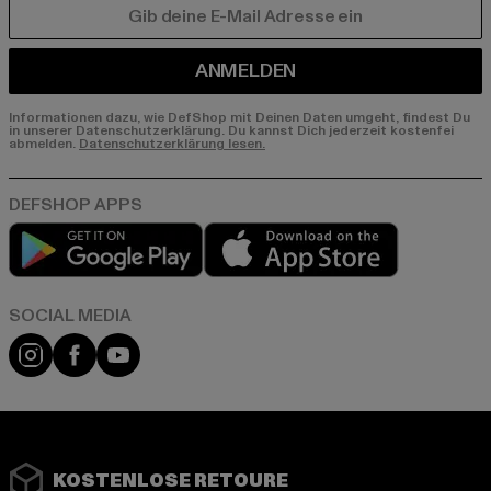
E-MAIL
ANMELDEN
Informationen dazu, wie DefShop mit Deinen Daten umgeht, findest Du
in unserer Datenschutzerklärung. Du kannst Dich jederzeit kostenfei
abmelden.
Datenschutzerklärung lesen.
Play market
App store
Instagram
Facebook
YouTube
KOSTENLOSE RETOURE