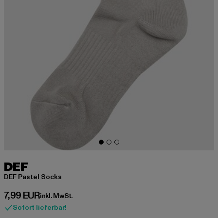
DEF
DEF Pastel Socks
Derzeitiger Preis: 7,99 EUR
7,99 EUR
inkl. MwSt.
Sofort lieferbar!