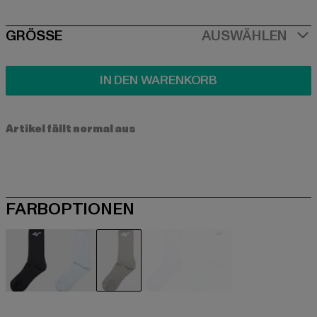
SIZE
GRÖSSE
AUSWÄHLEN
IN DEN WARENKORB
Artikel fällt normal aus
FARBOPTIONEN
schwarz
blau
grau
violet
weiß