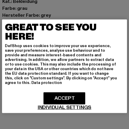
Kat.: Bekleidung
Farbe: grau
Hersteller Farbe: grey
Materialzusammensetzung: 78% Baumwolle, 19%
GREAT TO SEE YOU
Polyester, 3% Elasthan
HERE!
Art.Nr: DFSX006-00111
DefShop uses cookies to improve your use experience,
Hersteller: TB International GmbH |
info@tbint.de
save your preferences, analyse use behaviour and to
provide and measure interest-based contents and
Dr.-Robert-Murjahn-Straße 7 | 64372 Ober-Ramstadt |
advertising. In addition, we allow partners to extract data
DE
or to use cookies. This may also include the processing of
your data in the USA or other countries which do not have
the EU data protection standard. If you want to change
this, click on "Custom settings". By clicking on "Accept" you
GRÖSSE & PASSFORM
agree to this.
Data protection
PFLEGEHINWEISE
ACCEPT
INDIVIDUAL SETTINGS
LIEFERUNG & RÜCKGABE