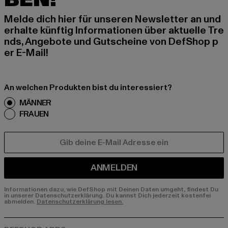
Melde dich hier für unseren Newsletter an und
erhalte künftig Informationen über aktuelle Tre
nds, Angebote und Gutscheine von DefShop p
er E-Mail!
An welchen Produkten bist du interessiert?
MÄNNER
FRAUEN
E-MAIL
ANMELDEN
Informationen dazu, wie DefShop mit Deinen Daten umgeht, findest Du
in unserer Datenschutzerklärung. Du kannst Dich jederzeit kostenfei
abmelden.
Datenschutzerklärung lesen.