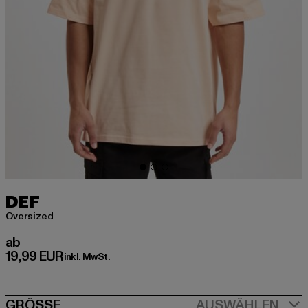
DEF
Oversized
Derzeitiger Preis: ab 19,99 EUR
ab
19,99 EUR
inkl. MwSt.
GRÖSSE
AUSWÄHLEN