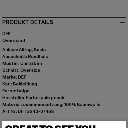
braun
grün
grün
grau
orange
weiß
PRODUKT DETAILS
DEF
Oversized
Anlass: Alltag, Basic
Ausschnitt: Rundhals
Muster: Unifarben
Schnitt: Oversize
Marke: DEF
Kat.: Bekleidung
Farbe: beige
Hersteller Farbe: pale peach
Materialzusammensetzung: 100% Baumwolle
Art.Nr: DFTS243-07468
Hersteller: TB International GmbH |
info@tbint.de