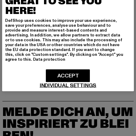
GREAT TO SEE YOU
Dr.-Robert-Murjahn-Straße 7 | 64372 Ober-Ramstadt |
HERE!
DE
DefShop uses cookies to improve your use experience,
save your preferences, analyse use behaviour and to
provide and measure interest-based contents and
GRÖSSE & PASSFORM
advertising. In addition, we allow partners to extract data
or to use cookies. This may also include the processing of
your data in the USA or other countries which do not have
PFLEGEHINWEISE
the EU data protection standard. If you want to change
this, click on "Custom settings". By clicking on "Accept" you
LIEFERUNG & RÜCKGABE
agree to this.
Data protection
ACCEPT
INDIVIDUAL SETTINGS
MELDE DICH AN, UM
INSPIRIERT ZU BLEI
BEN!