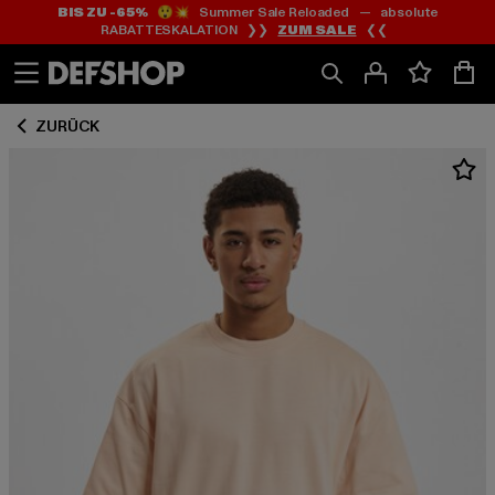
BIS ZU -65%
😲💥 Summer Sale Reloaded — absolute
Zum
Zum
RABATTESKALATION ❯❯
ZUM SALE
❮❮
Inhalt
Fußzeile
springen
springen
ZURÜCK