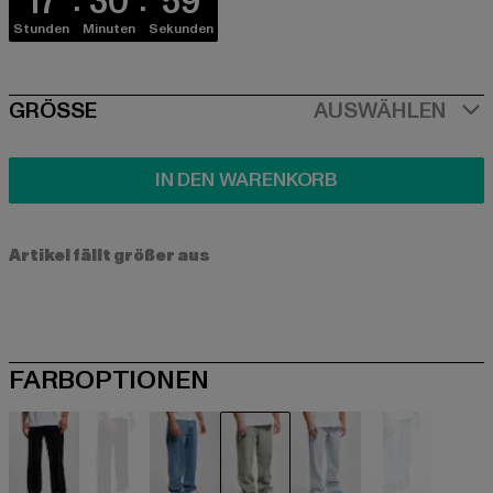
17
30
59
Stunden
Minuten
Sekunden
SIZE
GRÖSSE
AUSWÄHLEN
IN DEN WARENKORB
Artikel fällt größer aus
FARBOPTIONEN