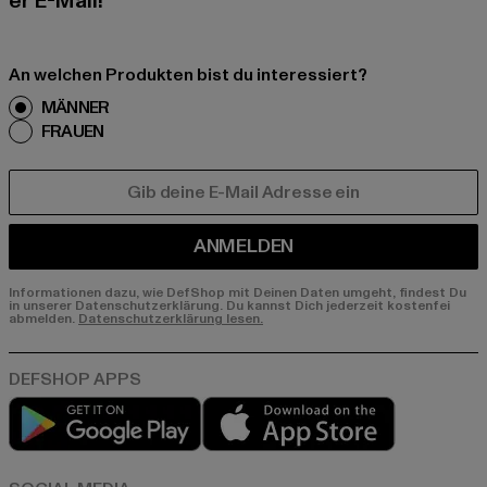
er E-Mail!
An welchen Produkten bist du interessiert?
MÄNNER
FRAUEN
E-MAIL
ANMELDEN
Informationen dazu, wie DefShop mit Deinen Daten umgeht, findest Du
in unserer Datenschutzerklärung. Du kannst Dich jederzeit kostenfei
abmelden.
Datenschutzerklärung lesen.
Play market
App store