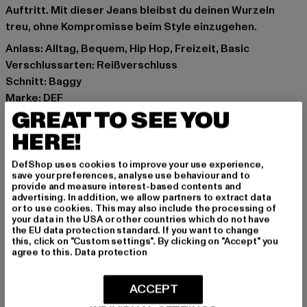
Auftritt. Mit dieser Jeans bleibst du deinen Wurzeln
treu, ohne Kompromisse beim Style einzugehen.
Anlass: Alltag, Bequem, Hip Hop, Freizeit, Basic
Verschlussarten: Reißverschluss
Schnitt: Baggy
Marke: DEF
GREAT TO SEE YOU
Kat.: Baggys
Farbe: blau
HERE!
Hersteller Farbe: blue
Materialzusammensetzung: 100% Baumwolle, 80%
DefShop uses cookies to improve your use experience,
save your preferences, analyse use behaviour and to
Polyester, 20% Baumwolle
provide and measure interest-based contents and
Art.Nr: DFJS198-00064
advertising. In addition, we allow partners to extract data
or to use cookies. This may also include the processing of
your data in the USA or other countries which do not have
Hersteller: TB International GmbH |
info@tbint.de
the EU data protection standard. If you want to change
this, click on "Custom settings". By clicking on "Accept" you
Dr.-Robert-Murjahn-Straße 7 | 64372 Ober-Ramstadt |
agree to this.
Data protection
DE
ACCEPT