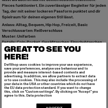
Pieces funktioniert. Ein zuverlässiger Begleiter für jeden
Tag, der mit seiner lockeren Passform punktet und dir
Spielraum für deinen eigenen Stil lässt.
Anlass: Alltag, Bequem, Hip Hop, Freizeit, Basic
Verschlussarten: Reißverschluss
Muster: Unifarben
Details: Coin-Pocket, Gesäßtaschen, Einschubtaschen
GREAT TO SEE YOU
Schnitt: Baggy
Marke: DEF
HERE!
Kat.: Baggys
DefShop uses cookies to improve your use experience,
Farbe: schwarz
save your preferences, analyse use behaviour and to
Hersteller Farbe: black
provide and measure interest-based contents and
advertising. In addition, we allow partners to extract data
Materialzusammensetzung: 100% Baumwolle
or to use cookies. This may also include the processing of
Art.Nr: DFJS198-00007
your data in the USA or other countries which do not have
the EU data protection standard. If you want to change
this, click on "Custom settings". By clicking on "Accept" you
Hersteller: TB International GmbH |
info@tbint.de
agree to this.
Data protection
Dr.-Robert-Murjahn-Straße 7 | 64372 Ober-Ramstadt |
DE