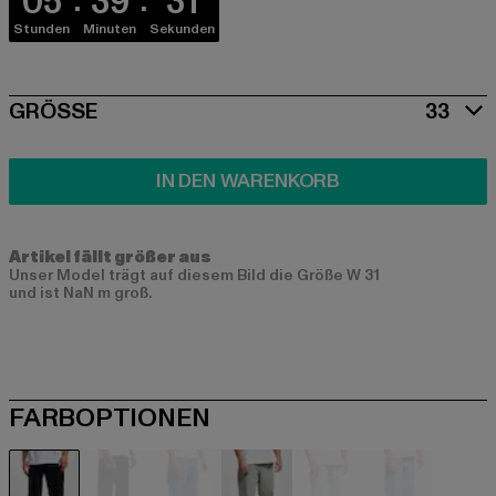
05
39
31
Stunden
Minuten
Sekunden
SIZE
GRÖSSE
33
IN DEN WARENKORB
Artikel fällt größer aus
Unser Model trägt auf diesem Bild die Größe W 31
und ist NaN m groß.
FARBOPTIONEN