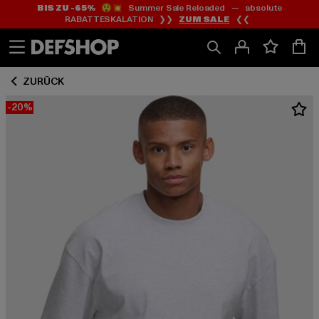
BIS ZU -65%
😲💥 Summer Sale Reloaded — absolute
Zum
Zum
RABATTESKALATION ❯❯
ZUM SALE
❮❮
Inhalt
Fußzeile
springen
springen
ZURÜCK
-20%