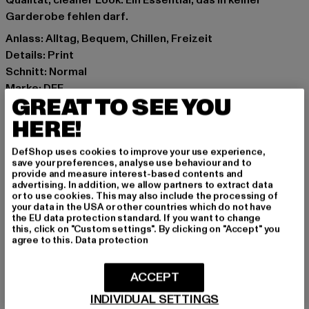
Qualität, cleaner Look. Ein Essential, das in keiner
Garderobe fehlen darf.
Anlass: Alltag, Bequem, Chillen, Freizeit
Details: Print
Schnitt: Normal
Marke: DEF
GREAT TO SEE YOU
Kat.: T-Shirts
Farbe: grau
HERE!
Hersteller Farbe: greymelange
DefShop uses cookies to improve your use experience,
Materialzusammensetzung: 100% Baumwolle
save your preferences, analyse use behaviour and to
Art.Nr: DFTS259-00453
provide and measure interest-based contents and
advertising. In addition, we allow partners to extract data
or to use cookies. This may also include the processing of
Hersteller: TB International GmbH |
info@tbint.de
your data in the USA or other countries which do not have
the EU data protection standard. If you want to change
Dr.-Robert-Murjahn-Straße 7 | 64372 Ober-Ramstadt |
this, click on "Custom settings". By clicking on "Accept" you
DE
agree to this.
Data protection
ACCEPT
GRÖSSE & PASSFORM
INDIVIDUAL SETTINGS