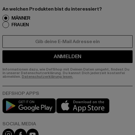
An welchen Produkten bist du interessiert?
MÄNNER
FRAUEN
E-MAIL
ANMELDEN
Informationen dazu, wie DefShop mit Deinen Daten umgeht, findest Du
in unserer Datenschutzerklärung. Du kannst Dich jederzeit kostenfei
abmelden.
Datenschutzerklärung lesen.
Play market
App store
Instagram
Facebook
YouTube