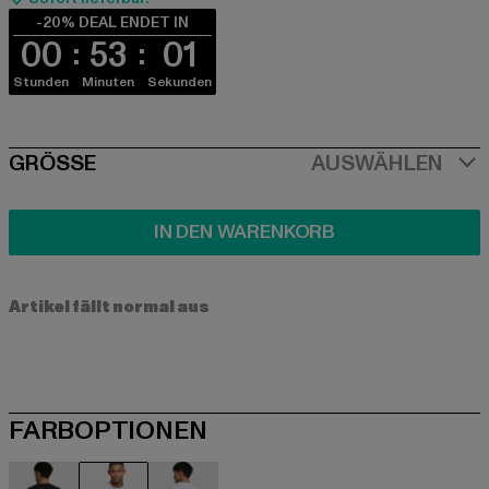
-20% DEAL ENDET IN
00
53
01
Stunden
Minuten
Sekunden
SIZE
GRÖSSE
AUSWÄHLEN
IN DEN WARENKORB
Artikel fällt normal aus
FARBOPTIONEN