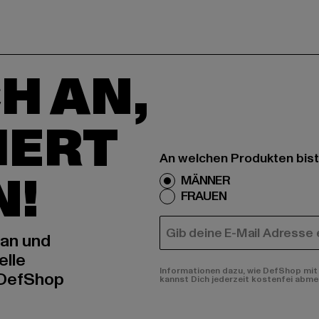
H AN,
IERT
An welchen Produkten bist
N!
MÄNNER
FRAUEN
E-MAIL
 an und
elle
Informationen dazu, wie DefShop mit 
 DefShop
kannst Dich jederzeit kostenfei abme