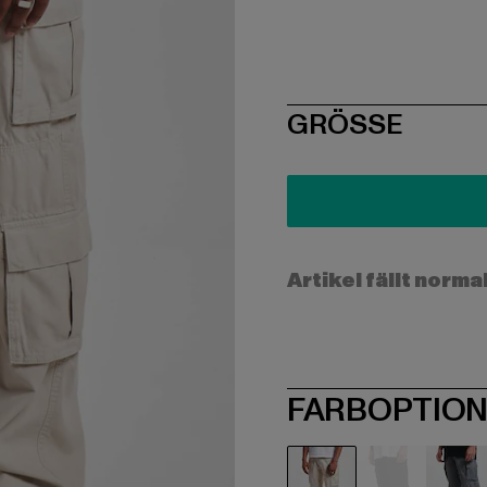
SIZE
GRÖSSE
Artikel fällt norma
FARBOPTIO