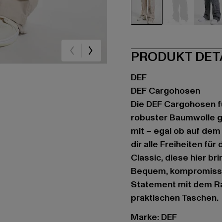
beige
schwarz
gr
PRODUKT DET
DEF
DEF Cargohosen
Die DEF Cargohosen f
robuster Baumwolle ge
mit – egal ob auf dem 
dir alle Freiheiten fü
Classic, diese hier br
Bequem, kompromisslo
Statement mit dem Ra
praktischen Taschen.
Marke: DEF