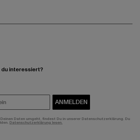
 du interessiert?
ANMELDEN
Deinen Daten umgeht, findest Du in unserer Datenschutzerklärung. Du
lden.
Datenschutzerklärung lesen.