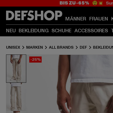
BIS ZU -65%
😲💥 Sum
MÄNNER
FRAUEN
NEU
BEKLEIDUNG
SCHUHE
ACCESSOIRES
UNISEX
MARKEN
ALL BRANDS
DEF
BEKLEIDU
-26%