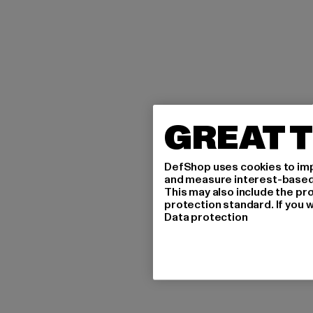
GREAT T
DefShop uses cookies to imp
and measure interest-based c
This may also include the pr
protection standard. If you w
Data protection