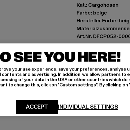
Kat.: Cargohosen
Farbe: beige
Hersteller Farbe: bei
Materialzusammense
Art.Nr: DFCP052-000
O SEE YOU HERE!
Hersteller: TB Intern
Dr.-Robert-Murjahn-S
rove your use experience, save your preferences, analyse u
ontents and advertising. In addition, we allow partners to e
GRÖSSE 
ocessing of your data in the USA or other countries which do 
ant to change this, click on "Custom settings". By clicking on 
PFLEGEHINWE
LIEFERUNG &
ACCEPT
INDIVIDUAL SETTINGS